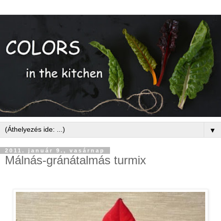
▼
2011. január 9., vasárnap
Málnás-gránátalmás turmix