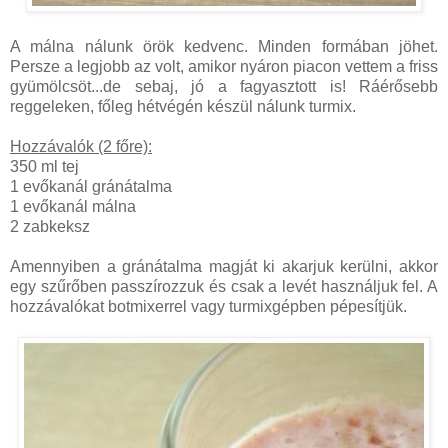
A málna nálunk örök kedvenc. Minden formában jöhet.
Persze a legjobb az volt, amikor nyáron piacon vettem a friss
gyümölcsöt...de sebaj, jó a fagyasztott is! Ráérősebb
reggeleken, főleg hétvégén készül nálunk turmix.
Hozzávalók (2 főre):
350 ml tej
1 evőkanál gránátalma
1 evőkanál málna
2 zabkeksz
Amennyiben a gránátalma magját ki akarjuk kerülni, akkor
egy szűrőben passzírozzuk és csak a levét használjuk fel. A
hozzávalókat botmixerrel vagy turmixgépben pépesítjük.