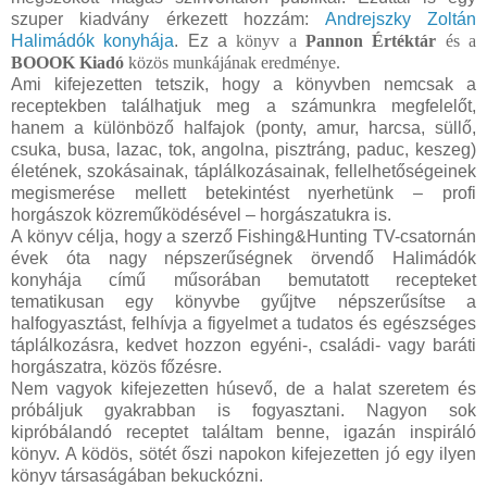
szuper kiadvány érkezett hozzám:
Andrejszky Zoltán
Halimádók konyhája
. Ez a
könyv a
Pannon Értéktár
és a
BOOOK Kiadó
közös munkájának eredménye.
Ami kifejezetten tetszik, hogy a könyvben nemcsak a
receptekben találhatjuk meg a számunkra megfelelőt,
hanem a különböző halfajok (ponty, amur, harcsa, süllő,
csuka, busa, lazac, tok, angolna, pisztráng, paduc, keszeg)
életének, szokásainak, táplálkozásainak, fellelhetőségeinek
megismerése mellett betekintést nyerhetünk – profi
horgászok közreműködésével – horgászatuk­ra is.
A könyv célja, hogy a szerző Fishing&Hunting TV-csatornán
évek óta nagy nép­szerűségnek örvendő Halimádók
konyhája című műsorában bemutatott recepteket
tematikusan egy könyvbe gyűjtve népszerűsítse a
halfogyasztást, felhívja a figyelmet a tudatos és egészséges
táplálkozásra, kedvet hozzon egyéni-, családi- vagy baráti
horgászatra, közös főzésre.
Nem vagyok kifejezetten húsevő, de a halat szeretem és
próbáljuk gyakrabban is fogyasztani. Nagyon sok
kipróbálandó receptet találtam benne, igazán inspiráló
könyv.
A ködös, sötét őszi napokon kifejezetten jó egy ilyen
könyv társaságában bekuckózni.