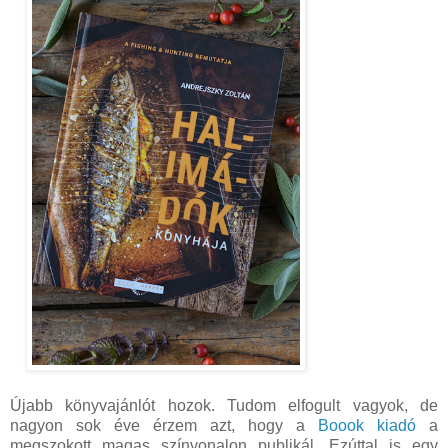
Újabb könyvajánlót hozok. Tudom elfogult vagyok, de
nagyon sok éve érzem azt, hogy a
Boook kiadó
a
megszokott magas színvonalon publikál. Ezúttal is egy