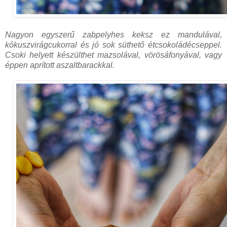
Nagyon egyszerű zabpelyhes keksz ez mandulával,
kókuszvirágcukorral és jó sok süthető étcsokoládécseppel.
Csoki helyett készülthet mazsolával, vörösáfonyával, vagy
éppen aprított aszaltbarackkal.