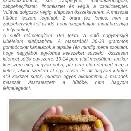
szódabikarbónát, sót, zabpelyhet, mandularopogóst,
zabpehelylisztet, finomlisztet és végül a csokicseppet.
Villával dolgozok végig, alaposan összekeverem. A masszát
hűtőbe teszem legalább 2 órára (ez fontos, mert a
zabpehelynek kell az idő, hogy megpuhuljon, magába szívja
a folyadékot).
A sütőt előmelegítem 180 fokra. A sütő nagytepsijét
kibélelem sütőpapírral. A masszából 36-38 grammos
gombócokat kanalazok a tepsibe (én mindig mérni szoktam,
hogy nagyjából egyforma kekszeket süssek), összesen
kilencet sütök egyszerre. 13-14 perc alatt megsütöm. amikor
kiveszem még nagyon puha, pár perc után dermed meg a
keksz, akkor szedem át egy rácsra és ott hagyom kihűlni.
4*9 kekszet sütök, minden egyes alkalommal a maradék
masszát visszateszem a hűtőbe, nem hagyom
felmelegedni.