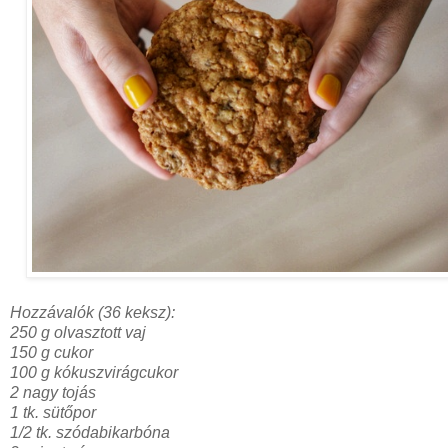
Hozzávalók (36 keksz):
250 g olvasztott vaj
150 g cukor
100 g kókuszvirágcukor
2 nagy tojás
1 tk. sütőpor
1/2 tk. szódabikarbóna