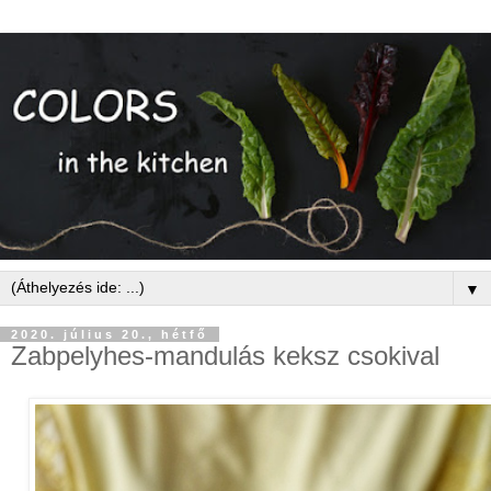
▼
2020. július 20., hétfő
Zabpelyhes-mandulás keksz csokival