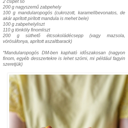
2 csipet só
200 g nagyszemű zabpehely
100 g mandularopogós (cukrozott, karamellbevonatos, de
akár aprított pirított mandula is mehet bele)
100 g zabpehelyliszt
110 g tönköly finomliszt
200 g süthető étcsokoládécsepp (vagy mazsola,
vörösáfonya, aprított aszaltbarack)
*Mandularopogós DM-ben kapható időszakosan (nagyon
finom, egyéb desszertekre is lehet szórni, mi például fagyin
szeretjük)