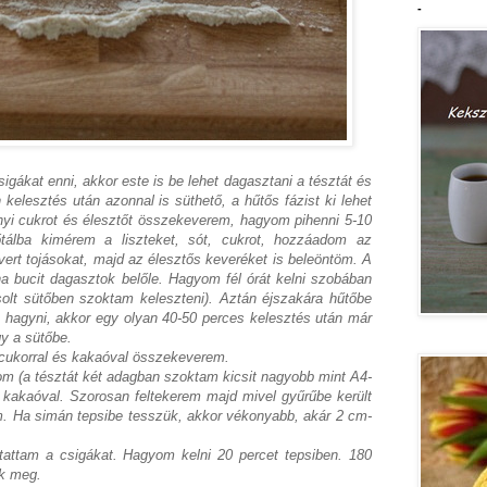
-
igákat enni, akkor este is be lehet dagasztani a tésztát és
kelesztés után azonnal is süthető, a hűtős fázist ki lehet
lnyi cukrot és élesztőt összekeverem, hagyom pihenni 5-10
tálba kimérem a liszteket, sót, cukrot, hozzáadom az
felvert tojásokat, majd az élesztős keveréket is beleöntöm. A
a bucit dagasztok belőle. Hagyom fél órát kelni szobában
solt sütőben szoktam keleszteni). Aztán éjszakára hűtőbe
 hagyni, akkor egy olyan 40-50 perces kelesztés után már
gy a sütőbe.
a cukorral és kakaóval összekeverem.
tom (a tésztát két adagban szoktam kicsit nagyobb mint A4-
 kakaóval. Szorosan feltekerem majd mivel gyűrűbe került
m. Ha simán tepsibe tesszük, akkor vékonyabb, akár 2 cm-
tattam a csigákat. Hagyom kelni 20 percet tepsiben. 180
ek meg.