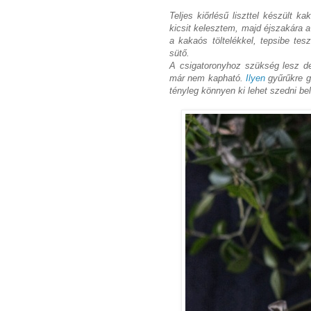
Teljes kiőrlésű liszttel készült
kicsit kelesztem, majd éjszakára 
a kakaós töltelékkel, tepsibe tes
sütő.
A csigatoronyhoz szükség lesz de
már nem kapható.
Ilyen
gyűrűkre g
tényleg könnyen ki lehet szedni bel