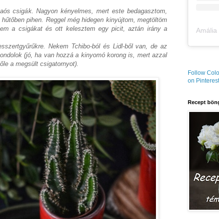
 kakaós csigák. Nagyon kényelmes, mert este bedagasztom,
a hűtőben pihen. Reggel még hidegen kinyújtom, megtöltöm
zem a csigákat és ott kelesztem egy picit, aztán irány a
sszertgyűrűkre. Nekem Tchibo-ból és Lidl-ből van, de az
ondolok (jó, ha van hozzá a kinyomó korong is, mert azzal
őle a megsült csigatornyot).
Follow Colo
on Pinterest
Recept böng