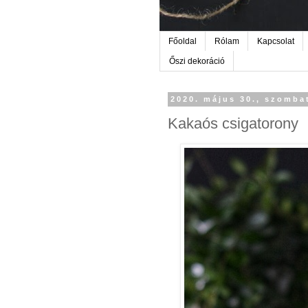
Főoldal
Rólam
Kapcsolat
Őszi dekoráció
2020. május 30., szomba
Kakaós csigatorony