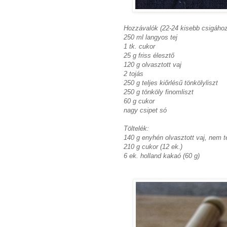
Hozzávalók (22-24 kisebb csigához
250 ml langyos tej
1 tk. cukor
25 g friss élesztő
120 g olvasztott vaj
2 tojás
250 g teljes kiőrlésű tönkölyliszt
250 g tönköly finomliszt
60 g cukor
nagy csipet só
Töltelék:
140 g enyhén olvasztott vaj, nem t
210 g cukor (12 ek.)
6 ek. holland kakaó (60 g)