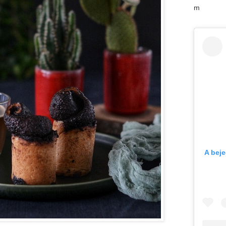
m
A bej