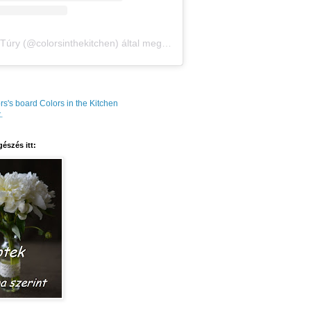
Amália Túry (@colorsinthekitchen) által megosztott bejegyzés
rs's board Colors in the Kitchen
.
észés itt: