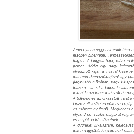
Amennyiben reggel akarunk friss cs
hűtőben pihentetni. Természetesen 
hagyni. A langyos tejet, teáskaná
percet. Addig egy nagy kelesztő
olvasztott vajat, a villával kissé 
robotgép dagasztókarjával egy puh
(leginkább mikróban, vagy kikapc
teszem. Ha ezt a lépést ki akarom
tölteni is szoktam a tésztát és me
A töltelékhez az olvasztott vajat 
Lisztezett felületen vékonyra nyúj
es méretre nyújtani). Megkenem a
olyan 3 cm széles csigákat vágta
es csigák is készülhetnek.
A gyűrűket kivajaztam, belecsúsz
fokon nagyjából 25 perc alatt süln