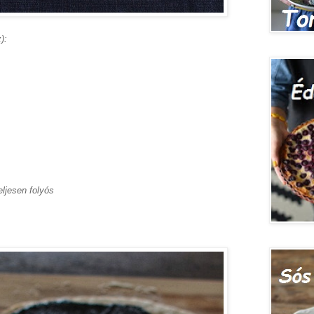
):
eljesen folyós