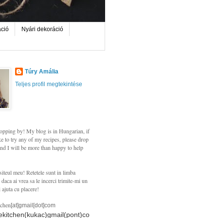
áció
Nyári dekoráció
Túry Amália
Teljes profil megtekintése
opping by! My blog is in Hungarian, if
e to try any of my recipes, please drop
nd I will be more than happy to help
siteul meu! Retetele sunt in limba
daca ai vrea sa le incerci trimite-mi un
i ajuta cu placere!
tchen
[at]gmail[dot]com
hekitchen(kukac)gmail(pont)co