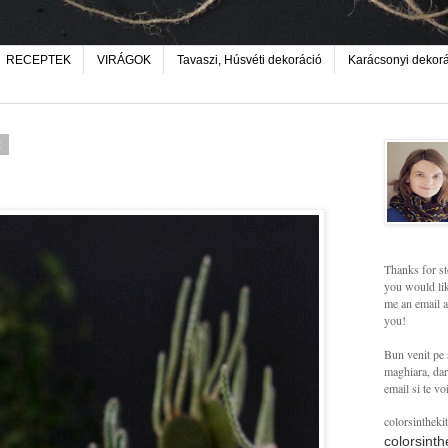
RECEPTEK
VIRÁGOK
Tavaszi, Húsvéti dekoráció
Karácsonyi dekor
t
Thanks for st
you would lik
me an email a
you!
Bun venit pe 
maghiara, dar 
email si te vo
colorsintheki
colorsint