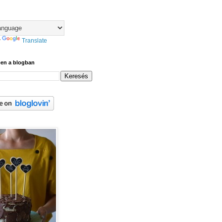
y
Translate
ben a blogban