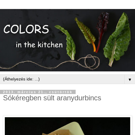
▼
2013. március 21., csütörtök
Sókéregben sült aranydurbincs