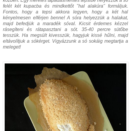
közben. Egy méretes tapadásmentes tepsibe helyezzük a só
felét két kupacba és mindkettőt "hal alakúra" formáljuk.
Fontos, hogy a tepsi akkora legyen, hogy a két hal
kényelmesen elférjen benne! A sóra helyezzük a halakat,
majd befedjük a maradék sóval. Kicsit érdemes kézzel
rásegíteni és rátapasztani a sót. 35-40 percre sütőbe
tesszük. Ha megsült kivesszük, hagyjuk kissé hűlni, majd
eltávolítjuk a sókérget. Vigyázzunk a só sokáig megtartja a
meleget!