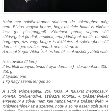
Halat már sokféleképpen sütöttem, de sókéregben még
nem. Biztos vagyok benne, hogy másféle hallal is tökéles
lesz (pl. pisztránggal). Köretnek párolt, vajban sült
zöldségeket (karfiol, brokkoli, répa) kínáljunk mellé, de akár
burgonya, rizs vagy bulgur is tökéletes. A sókéregben sült
durbincs igen szaftos marad, nem szárad ki.
A recept Segal Viktor Ízek és formák szakácskönyvéből való.
Hozzávalók (2 főre):
2 tisztított aranydurbincs (royal durbincs) - darabonként 300-
350 g
2 tojásfehérje
1 kg nagy szemű tengeri só
A sütőt előmelegítjük 200 fokra. A halakat megmossuk,
konyhai törlőkendővel
szárazra
töröljük. A tojásfehérjéket
elkeverjük a sóval (nem kell habbá verni a tojásfehérjét). A
tojásfehérjének az a szerepe, hogy a só ne essen szét sütés