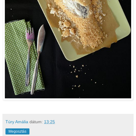
Túry Amália
dátum:
13:25
Megosztás