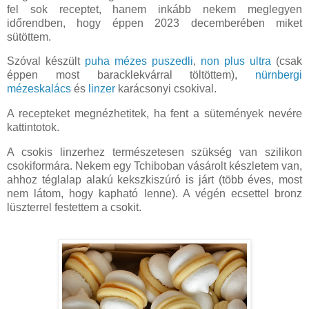
fel sok receptet, hanem inkább nekem meglegyen
időrendben, hogy éppen 2023 decemberében miket
sütöttem.
Szóval készült
puha mézes puszedli
,
non plus ultra
(csak
éppen most baracklekvárral töltöttem),
nürnbergi
mézeskalács
és
linzer
karácsonyi csokival.
A recepteket megnézhetitek, ha fent a sütemények nevére
kattintotok.
A csokis linzerhez természetesen szükség van szilikon
csokiformára. Nekem egy Tchiboban vásárolt készletem van,
ahhoz téglalap alakú kekszkiszúró is járt (több éves, most
nem látom, hogy kapható lenne). A végén ecsettel bronz
lüszterrel festettem a csokit.