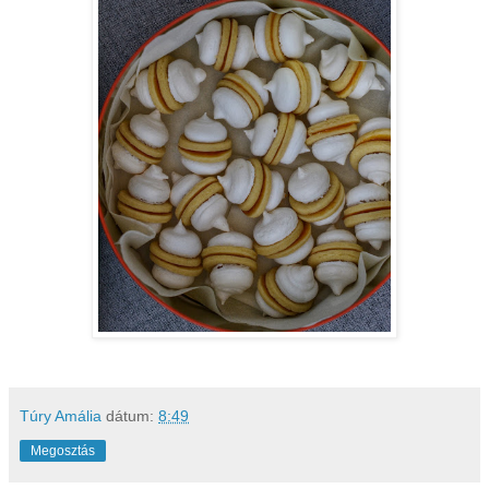
Túry Amália
dátum:
8:49
Megosztás