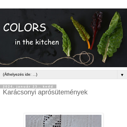
▼
2024. január 23., kedd
Karácsonyi aprósütemények