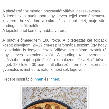
A pitetésztához minden hozzávalót villával összekeverek.
A krémhez a pudingport egy kevés tejjel csomómentesre
keverem, hozzáadom a cukrot és a többi tejet, majd sűrű
pudingot főzök belőle.
A tojásfehérjet kemény habbá verem.
A sütőt előmelegítem 180 fokra. A pitetésztát két folpack
között kinyújtom. 26-29 cm-es piteformába teszem úgy hogy
az oldalán is legyen tészta. Villával szurkálom, szórok rá
egy kevés zsemlemorzsát. A pudinghoz keverem a
tojáshabot majd a pitetésztára kanalazom. Teszek rá bőven
fügét. 180 fokon 30 perc alatt elkészül. Természetesen más
gyümölcs is mehet rá, nálunk most sok füge volt.
Recept inspiráció
innen
és
innen
.