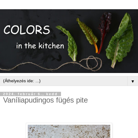
▼
2024. február 6., kedd
Vaníliapudingos fügés pite