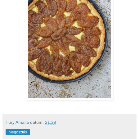
Túry Amália
dátum:
21:29
Megosztás