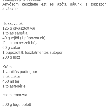
Anyósom keszítette ezt és azóta nálunk is többször
elkészült!
Hozzávalók:
125 g olvasztott vaj
1 tojás sárgája
40 g tejföl (1 púpozott ek)
fél citrom reszelt héja
60 g cukor
1 púpozott tk foszfátmentes sütőpor
200 g liszt
Krém:
1 vaníliás pudingpor
3 ek cukor
450 ml tej
1 tojásfehérje
zsemlemorzsa
500 g füge befőtt