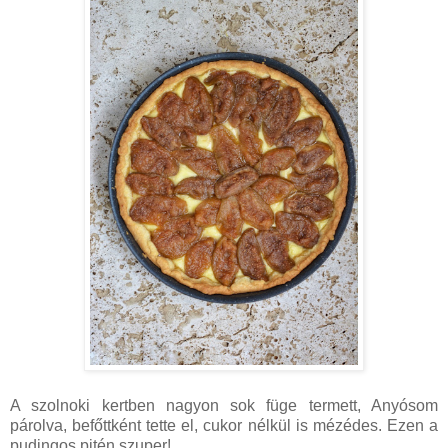
A szolnoki kertben nagyon sok füge termett, Anyósom
párolva, befőttként tette el, cukor nélkül is mézédes. Ezen a
pudingos pitén szuper!