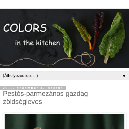
▼
2019. december 4., szerda
Pestós-parmezános gazdag
zöldségleves