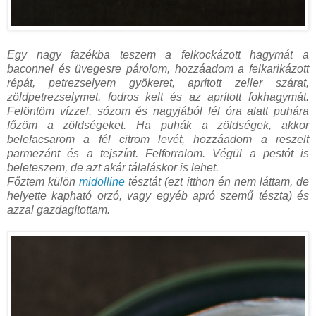
Egy nagy fazékba teszem a felkockázott hagymát a
baconnel és üvegesre párolom, hozzáadom a felkarikázott
répát, petrezselyem gyökeret, aprított zeller szárat,
zöldpetrezselymet, fodros kelt és az aprított fokhagymát.
Felöntöm vízzel, sózom és nagyjából fél óra alatt puhára
főzöm a zöldségeket. Ha puhák a zöldségek, akkor
belefacsarom a fél citrom levét, hozzáadom a reszelt
parmezánt és a tejszínt. Felforralom. Végül a pestót is
beleteszem, de azt akár tálaláskor is lehet.
Főztem külön
midolline
tésztát (ezt itthon én nem láttam, de
helyette kapható orzó, vagy egyéb apró szemű tészta) és
azzal gazdagítottam.