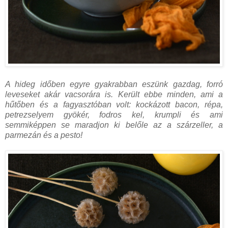
A hideg időben egyre gyakrabban eszünk gazdag, forró
leveseket akár vacsorára is. Került ebbe minden, ami a
hűtőben és a fagyasztóban volt: kockázott bacon, répa,
petrezselyem gyökér, fodros kel, krumpli és ami
semmiképpen se maradjon ki belőle az a szárzeller, a
parmezán és a pesto!