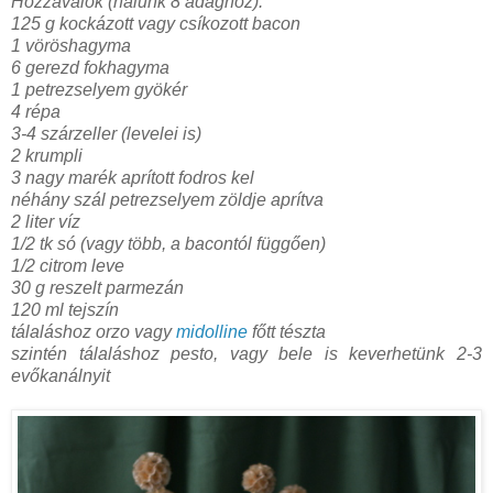
Hozzávalók (nálunk 8 adaghoz):
125 g kockázott vagy csíkozott bacon
1 vöröshagyma
6 gerezd fokhagyma
1 petrezselyem gyökér
4 répa
3-4 szárzeller (levelei is)
2 krumpli
3 nagy marék aprított fodros kel
néhány szál petrezselyem zöldje aprítva
2 liter víz
1/2 tk só (vagy több, a bacontól függően)
1/2 citrom leve
30 g reszelt parmezán
120 ml tejszín
tálaláshoz
orzo vagy
midolline
főtt tészta
szintén tálaláshoz pesto, vagy bele is keverhetünk 2-3
evőkanálnyit