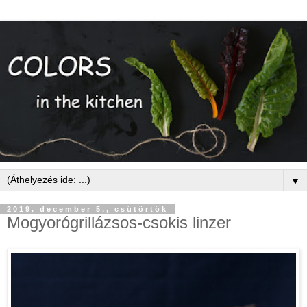
▼
2019. december 5., csütörtök
Mogyorógrillázsos-csokis linzer