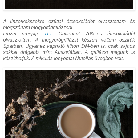
A linzerkekszekre ezúttal étcsokoládét olvasztottam és
megszórtam mogyorógrillázzsal.
Linzer receptje
ITT
. Callebaut 70%-os étcsokoládét
olvasztottam. A mogyorógrillázst készen vettem osztrák
Sparban. Ugyanez kapható itthon DM-ben is, csak sajnos
sokkal drágább, mint Ausztriában. A grillázst magunk is
készíthetjük.
A mikulás lenyomat Nutellás üvegben volt.