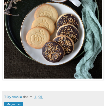
Túry Amália
dátum:
11:01
Megosztás