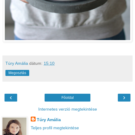
Túry Amália
dátum:
15:10
Megosztás
‹
›
Főoldal
Internetes verzió megtekintése
Túry Amália
Teljes profil megtekintése