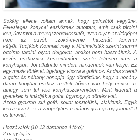
Sokáig ellene voltam annak, hogy gofrisütőt vegyünk.
Felesleges konyhai eszköznek tartottam, amit csak tárolni
kell, úgy mint a melegszendvicssütőt, ilyen olyan aprítógépet
meg az egyéb szökő-évente használt konyhai
kütyüt.
Tudjátok Konmari meg a Minimalisták szerint semmi
értelme tárolni olyan dolgokat, amiket nem használunk.
A
kevés eszköznek köszönhetően szinte teljesen üres a
konyhapult. Jól átlátható minden, mindennek van helye. Ez
egy másik történet, úgyhogy
vissza a gofrihoz: Andris szereti
a gofrit és néhány hónapja úgy döntöttünk, hogy a néhány
darab konyhai eszköz mellett bőven van hely ennek az
amúgy sem túl tele konyhaszekrényben. Mint kiderült a
gyerekek is imádják a gofrit, úgyhogy jó döntés volt.
Azóta gyakran sül gofri, sokat tesztelünk, alakítunk. Egyik
kedvencünk ez a zabpelyhes-banános gofri görög joghurttal
és túróval.
Hozzávalók (10-12 darabhoz 4 főre):
2 nagy tojás
1 érett banán