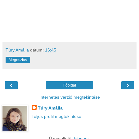
Túry Amália
dátum:
16:45
Megosztás
‹
›
Főoldal
Internetes verzió megtekintése
Túry Amália
Teljes profil megtekintése
Üzemeltető:
Blogger
.