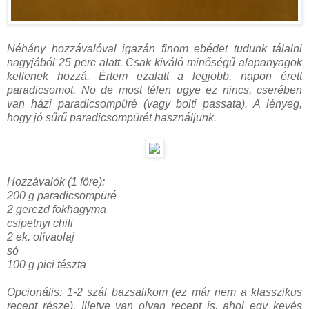
Néhány hozzávalóval igazán finom ebédet tudunk tálalni
nagyjából 25 perc alatt. Csak kiváló minőségű alapanyagok
kellenek hozzá. Értem ezalatt a legjobb, napon érett
paradicsomot. No de most télen ugye ez nincs, cserében
van házi paradicsompüré (vagy bolti passata). A lényeg,
hogy jó sűrű paradicsompürét használjunk.
Hozzávalók (1 főre):
200 g paradicsompüré
2 gerezd fokhagyma
csipetnyi chili
2 ek. olívaolaj
só
100 g pici tészta
Opcionális: 1-2 szál bazsalikom (ez már nem a klasszikus
recept része). Illetve van olyan recept is, ahol egy kevés