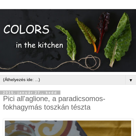
▼
2015. január 27., kedd
Pici all'aglione, a paradicsomos-
fokhagymás toszkán tészta