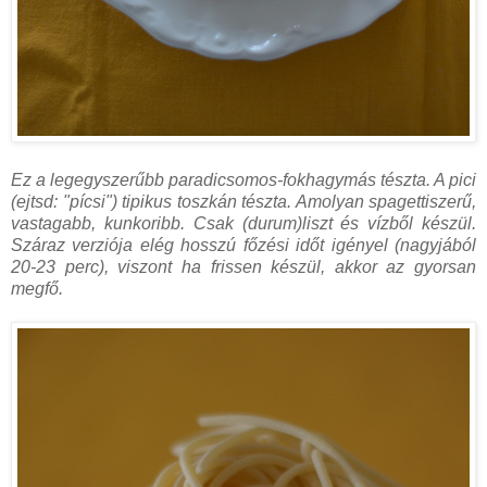
Ez a legegyszerűbb paradicsomos-fokhagymás tészta. A pici
(ejtsd: "pícsi") tipikus toszkán tészta. Amolyan spagettiszerű,
vastagabb, kunkoribb. Csak (durum)liszt és vízből készül.
Száraz verziója elég hosszú főzési időt igényel (nagyjából
20-23 perc), viszont ha frissen készül, akkor az gyorsan
megfő.