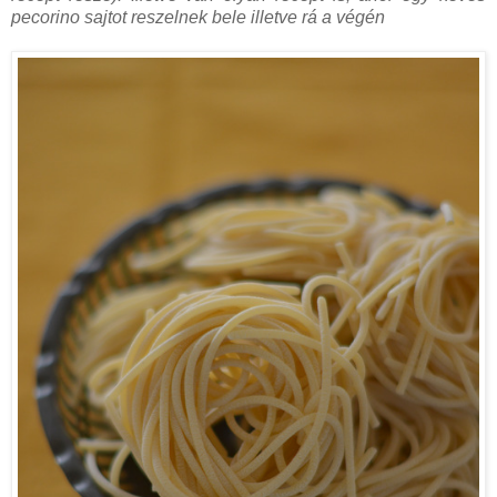
pecorino sajtot reszelnek bele illetve rá a végén