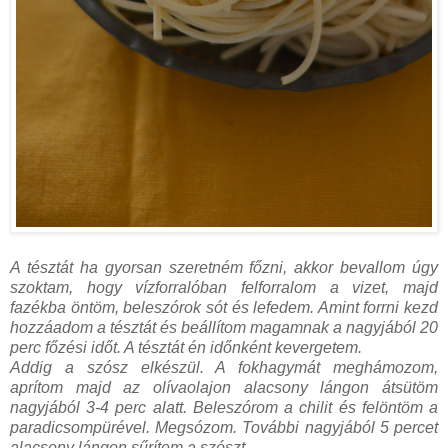
A tésztát ha gyorsan szeretném főzni, akkor bevallom úgy
szoktam, hogy vízforralóban felforralom a vizet, majd
fazékba öntöm, beleszórok sót és lefedem. Amint forrni kezd
hozzáadom a tésztát és beállítom magamnak a nagyjából 20
perc főzési időt. A tésztát én időnként kevergetem.
Addig a szósz elkészül. A fokhagymát meghámozom,
aprítom majd az olívaolajon alacsony lángon átsütöm
nagyjából 3-4 perc alatt. Beleszórom a chilit és felöntöm a
paradicsompürével. Megsózom. További nagyjából 5 percet
alacsony lángon sűrítem a szószt.