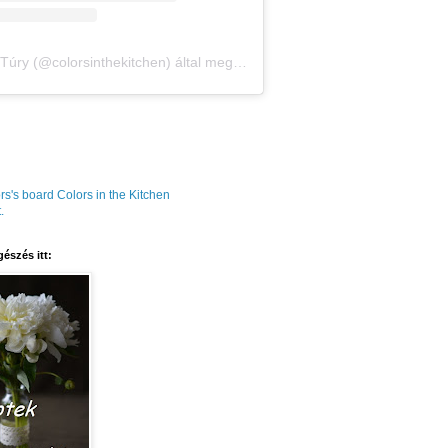
Amália Túry (@colorsinthekitchen) által megosztott bejegyzés
rs's board Colors in the Kitchen
.
észés itt: