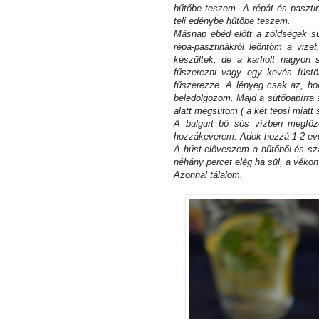
hűtőbe teszem. A répát és paszt
teli edénybe hűtőbe teszem.
Másnap ebéd előtt a zöldségek süt
répa-pasztinákról leöntöm a vize
készültek, de a karfiolt nagyon 
fűszerezni vagy egy kevés füstöl
fűszerezze. A lényeg csak az, ho
beledolgozom. Majd a sütőpapírra 
alatt megsütöm ( a két tepsi miatt 
A bulgurt bő sós vízben megfőz
hozzákeverem. Adok hozzá 1-2 evők
A húst előveszem a hűtőből és sz
néhány percet elég ha sül, a vékon
Azonnal tálalom.