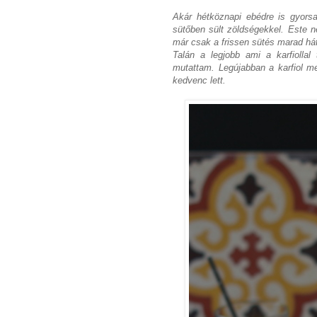
Akár hétköznapi ebédre is gyorsa
sütőben sült zöldségekkel. Este n
már csak a frissen sütés marad hát
Talán a legjobb ami a karfiollal
mutattam. Legújabban a karfiol mel
kedvenc lett.