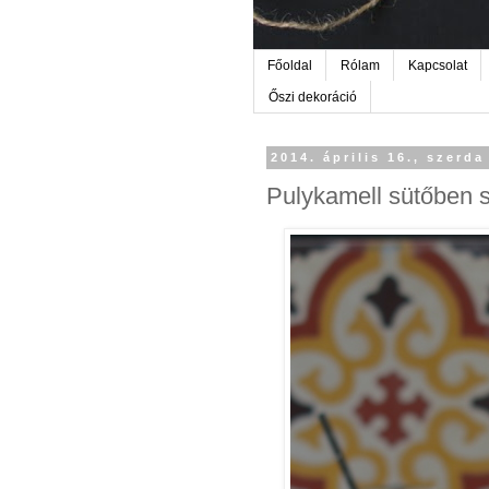
Főoldal
Rólam
Kapcsolat
Őszi dekoráció
2014. április 16., szerda
Pulykamell sütőben s