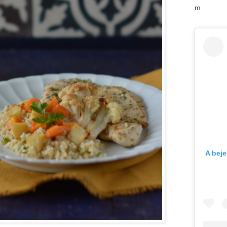
m
A bej