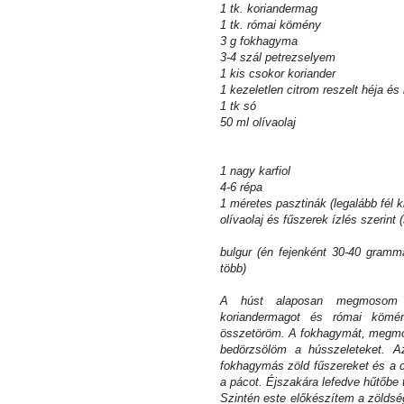
1 tk. koriandermag
1 tk. római kömény
3 g fokhagyma
3-4 szál petrezselyem
1 kis csokor koriander
1 kezeletlen citrom reszelt héja és
1 tk só
50 ml olívaolaj
1 nagy karfiol
4-6 répa
1 méretes pasztinák (legalább fél k
olívaolaj és fűszerek ízlés szerint
bulgur (én fejenként 30-40 gramm
több)
A húst alaposan megmosom és
koriandermagot és római kömén
összetöröm. A fokhagymát, megmoso
bedörzsölöm a hússzeleteket. A
fokhagymás zöld fűszereket és a c
a pácot. Éjszakára lefedve hűtőbe
Szintén este előkészítem a zölds