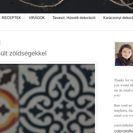
RECEPTEK
VIRÁGOK
Tavaszi, Húsvéti dekoráció
Karácsonyi dekor
ült zöldségekkel
Thanks for st
you would lik
me an email a
you!
Bun venit pe 
maghiara, dar 
email si te vo
colorsintheki
colorsint