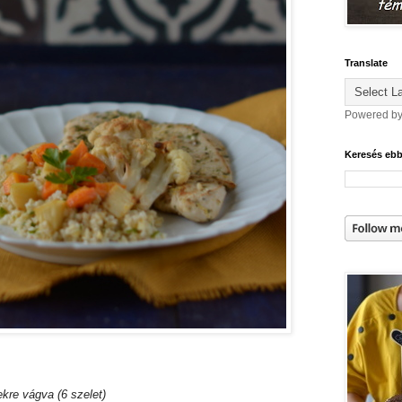
Translate
Powered b
Keresés eb
ekre vágva (6 szelet)