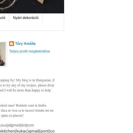
áció
Nyári dekoráció
Túry Amália
Teljes profil megtekintése
opping by! My blog is in Hungarian, if
e to try any of my recipes, please drop
nd I will be more than happy to help
siteul meu! Retetele sunt in limba
daca ai vrea sa le incerci trimite-mi un
i ajuta cu placere!
tchen
[at]gmail[dot]com
hekitchen(kukac)gmail(pont)co