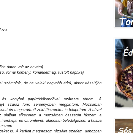
 leve
ilós darab volt az enyém)
 (só, római kömény, koriandermag, füstölt paprika)
al számolok, de ha valaki nagyobb étkű, akkor készüljön
 konyhai papírtörlőkendővel szárazra törlöm. A
yt száraz forró serpenyőben megpirítom. Mozsárban
tt és megszárított zöld fűszereket is felaprítom. A sóval
z olajban elkeverem a mozsárban összetört fűszert, a
itromhéjat és citromlevet. alaposan beledolgozom a húsba
 teszem.
égeket is. A karfiolt megmosom rózsáira szedem, dobozban