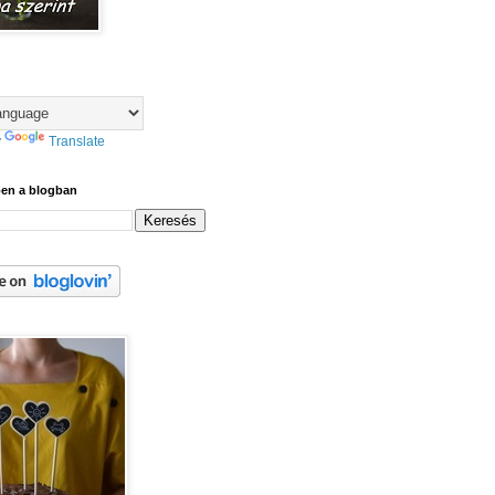
y
Translate
ben a blogban