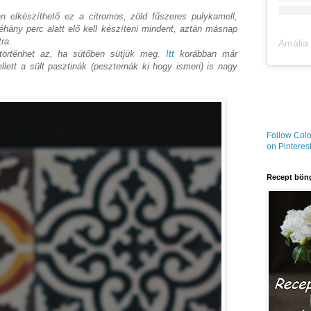
n elkészíthető ez a citromos, zöld fűszeres pulykamell,
éhány perc alatt elő kell készíteni mindent, aztán másnap
ra.
 történhet az, ha sütőben sütjük meg.
Itt
korábban már
lett a sült pasztinák (peszternák ki hogy ismeri) is nagy
Follow Colo
on Pinterest
Recept böng