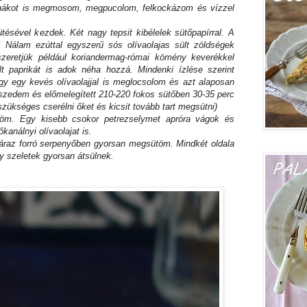
inákot is megmosom, megpucolom, felkockázom és vízzel
ésével kezdek. Két nagy tepsit kibélelek sütőpapírral. A
t. Nálam ezúttal egyszerű sós olívaolajas sült zöldségek
szeretjük például koriandermag-római kömény keverékkel
t paprikát is adok néha hozzá. Mindenki ízlése szerint
gy egy kevés olívaolajjal is meglocsolom és azt alaposan
szedem és előmelegített 210-220 fokos sütőben 30-35 perc
szükséges cserélni őket és kicsit tovább tart megsütni)
öm. Egy kisebb csokor petrezselymet apróra vágok és
análnyi olívaolajat is.
áraz forró serpenyőben gyorsan megsütöm. Mindkét oldala
y szeletek gyorsan átsülnek.