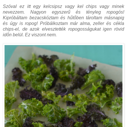
Szóval ez itt egy kelcsipsz vagy kel chips vagy minek
nevezzem. Nagyon egyszerű és tényleg ropogós!
Kipróbáltam bezacskóztam és hűtőben tároltam másnapig
és úgy is ropog! Próbálkoztam már alma, zeller és cékla
chips-el, de azok elvesztették ropogosságukat igen rövid
időn belül. Ez viszont nem.