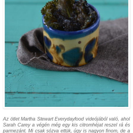
Az ötlet Martha Stewart Everydayfood videójából való, ahol
Sarah Carey a végén még egy kis citromhéjat reszel rá és
parmezánt. Mi csak sózva ettük, úgy is nagyon finom, de a