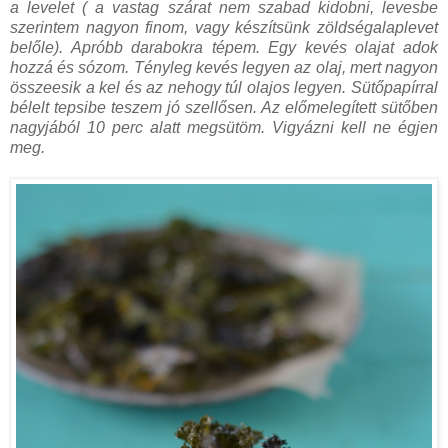
a levelet ( a vastag szárat nem szabad kidobni, levesbe
szerintem nagyon finom, vagy készítsünk zöldségalaplevet
belőle). Apróbb darabokra tépem. Egy kevés olajat adok
hozzá és sózom. Tényleg kevés legyen az olaj, mert nagyon
összeesik a kel és az nehogy túl olajos legyen. Sütőpapírral
bélelt tepsibe teszem jó szellősen. Az előmelegített sütőben
nagyjából 10 perc alatt megsütöm. Vigyázni kell ne égjen
meg.