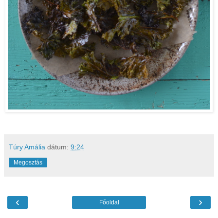
Túry Amália
dátum:
9:24
Megosztás
‹
›
Főoldal