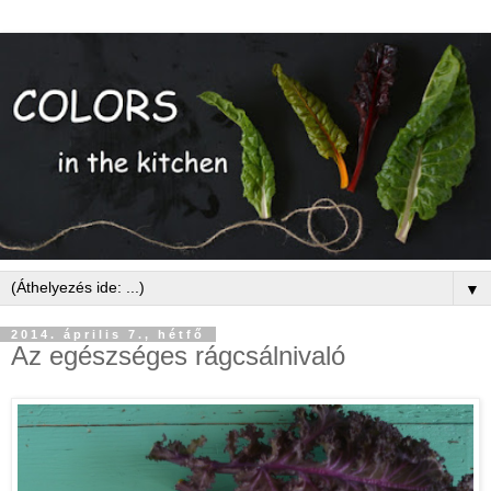
▼
2014. április 7., hétfő
Az egészséges rágcsálnivaló