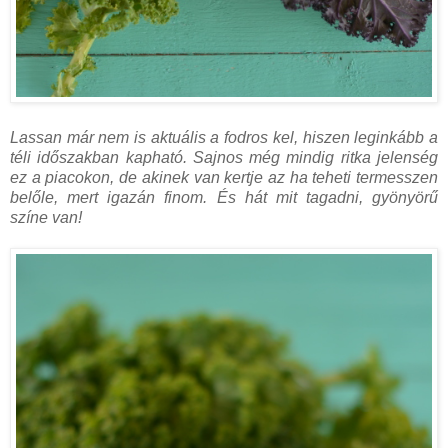
Lassan már nem is aktuális a fodros kel, hiszen leginkább a
téli időszakban kapható. Sajnos még mindig ritka jelenség
ez a piacokon, de akinek van kertje az ha teheti termesszen
belőle, mert igazán finom. És hát mit tagadni, gyönyörű
színe van!