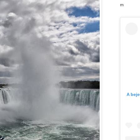
m
A bej