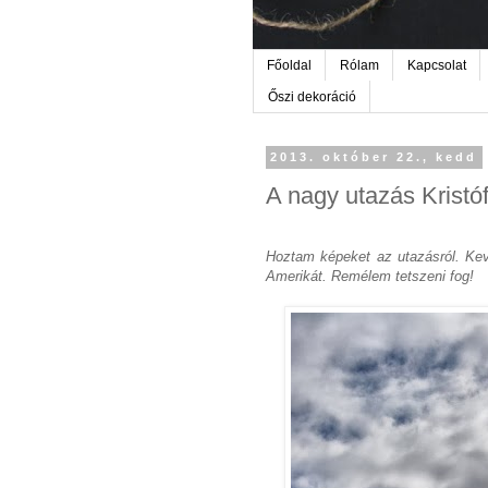
Főoldal
Rólam
Kapcsolat
Őszi dekoráció
2013. október 22., kedd
A nagy utazás Kristóf
Hoztam képeket az utazásról. Kev
Amerikát. Remélem tetszeni fog!