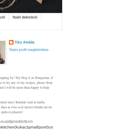
áció
Nyári dekoráció
Túry Amália
Teljes profil megtekintése
opping by! My blog is in Hungarian, if
e to try any of my recipes, please drop
nd I will be more than happy to help
siteul meu! Retetele sunt in limba
daca ai vrea sa le incerci trimite-mi un
i ajuta cu placere!
tchen
[at]gmail[dot]com
hekitchen(kukac)gmail(pont)co