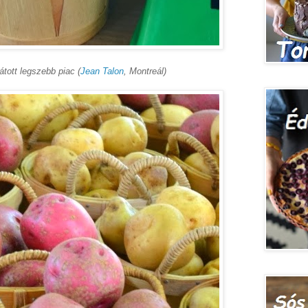
átott legszebb piac (
Jean Talon
, Montreál)