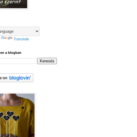
y
Translate
ben a blogban