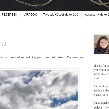
RECEPTEK
VIRÁGOK
Tavaszi, Húsvéti dekoráció
Karácsonyi dekor
fal
és szöveggel és sok képpel. Ilyennek láttam Kanadát és
Thanks for st
you would lik
me an email a
you!
Bun venit pe 
maghiara, dar 
email si te vo
colorsintheki
colorsint