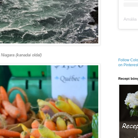
Niagara (kanadai oldal)
Follow Colo
on Pinterest
Recept böng