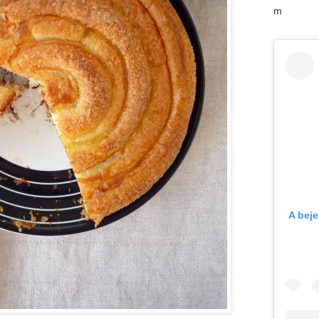
m
A bej