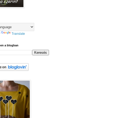
y
Translate
ben a blogban