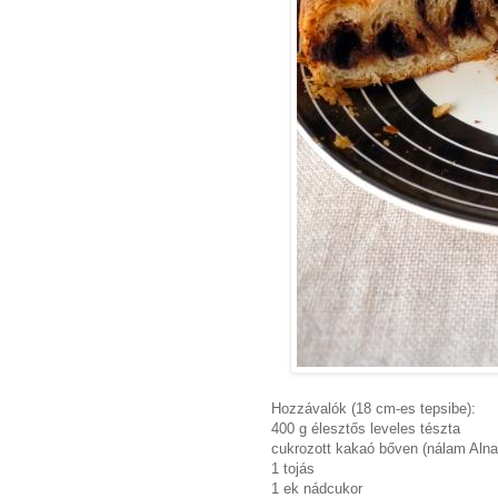
Hozzávalók (18 cm-es tepsibe):
400 g élesztős leveles tészta
cukrozott kakaó bőven (nálam Alna
1 tojás
1 ek nádcukor