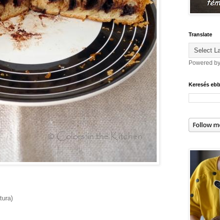
Translate
Powered b
Keresés eb
tura)