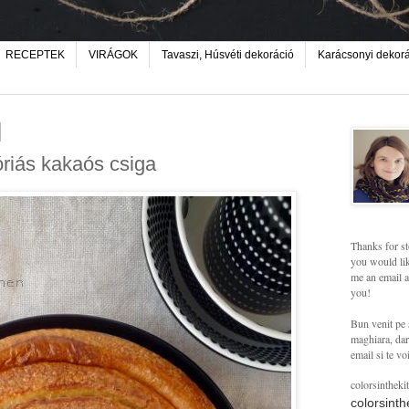
RECEPTEK
VIRÁGOK
Tavaszi, Húsvéti dekoráció
Karácsonyi dekor
óriás kakaós csiga
Thanks for st
you would lik
me an email a
you!
Bun venit pe 
maghiara, dar 
email si te vo
colorsintheki
colorsint