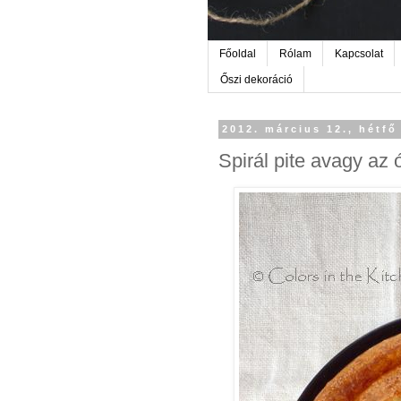
Főoldal
Rólam
Kapcsolat
Őszi dekoráció
2012. március 12., hétfő
Spirál pite avagy az 