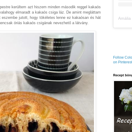
pestre kerültem azt hiszem minden második reggel kakaós
valahogy elmaradt a kakaós csiga láz. De amint megláttam
t eszembe jutott, hogy tökéletes lenne ez kakaósan és hát
encsak óriás kakaós csigának nevezhető a látvány.
Follow Colo
on Pinterest
Recept böng