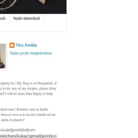
áció
Nyári dekoráció
Túry Amália
Teljes profil megtekintése
opping by! My blog is in Hungarian, if
e to try any of my recipes, please drop
nd I will be more than happy to help
siteul meu! Retetele sunt in limba
daca ai vrea sa le incerci trimite-mi un
i ajuta cu placere!
tchen
[at]gmail[dot]com
hekitchen(kukac)gmail(pont)co