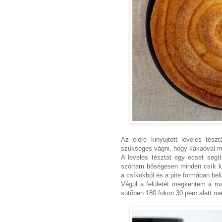
Az előre kinyújtott leveles tés
szükséges vágni, hogy kakaóval me
A leveles tésztát egy ecset segí
szórtam bőségesen minden csík kö
a csíkokból és a pite formában belü
Végül a felületét megkentem a ma
sütőben 180 fokon 30 perc alatt m