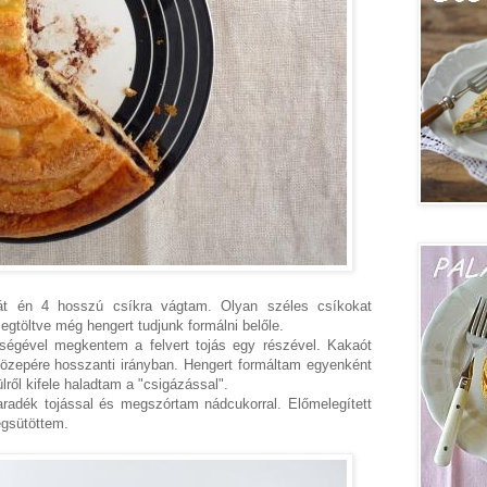
ztát én 4 hosszú csíkra vágtam. Olyan széles csíkokat
gtöltve még hengert tudjunk formálni belőle.
tségével megkentem a felvert tojás egy részével. Kakaót
zepére hosszanti irányban. Hengert formáltam egyenként
lről kifele haladtam a "csigázással".
radék tojással és megszórtam nádcukorral. Előmelegített
egsütöttem.