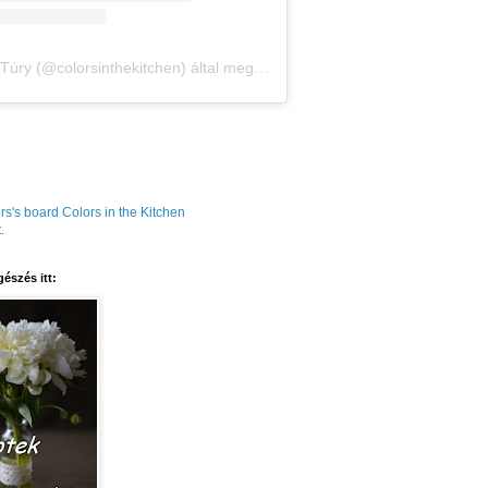
Amália Túry (@colorsinthekitchen) által megosztott bejegyzés
rs's board Colors in the Kitchen
.
észés itt: