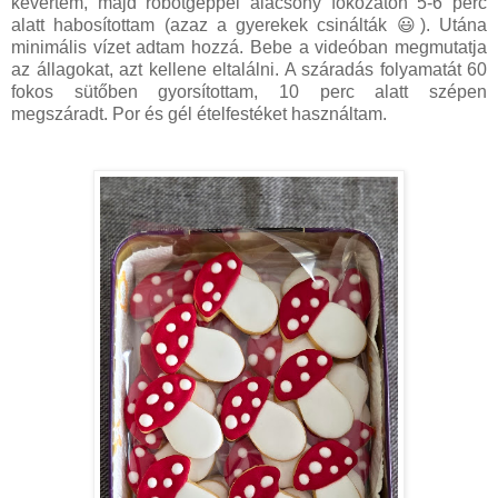
kevertem, majd robotgéppel alacsony fokozaton 5-6 perc
alatt habosítottam (azaz a gyerekek csinálták 😃). Utána
minimális vízet adtam hozzá. Bebe a videóban megmutatja
az állagokat, azt kellene eltalálni. A száradás folyamatát 60
fokos sütőben gyorsítottam, 10 perc alatt szépen
megszáradt. Por és gél ételfestéket használtam.