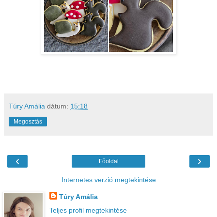
Túry Amália
dátum:
15:18
Megosztás
‹
›
Főoldal
Internetes verzió megtekintése
Túry Amália
Teljes profil megtekintése