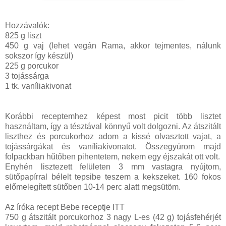
Hozzávalók:
825 g liszt
450 g vaj (lehet vegán Rama, akkor tejmentes, nálunk
sokszor így készül)
225 g porcukor
3 tojássárga
1 tk. vaníliakivonat
Korábbi receptemhez képest most picit több lisztet
használtam, így a tésztával könnyű volt dolgozni. Az átszitált
liszthez és porcukorhoz adom a kissé olvasztott vajat, a
tojássárgákat és vaníliakivonatot. Összegyúrom majd
folpackban hűtőben pihentetem, nekem egy éjszakát ott volt.
Enyhén lisztezett felületen 3 mm vastagra nyújtom,
sütőpapírral bélelt tepsibe teszem a kekszeket. 160 fokos
előmelegített sütőben 10-14 perc alatt megsütöm.
Az íróka recept Bebe receptje ITT
750 g átszitált porcukorhoz 3 nagy L-es (42 g) tojásfehérjét