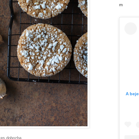
m
A bej
zes dobozba.