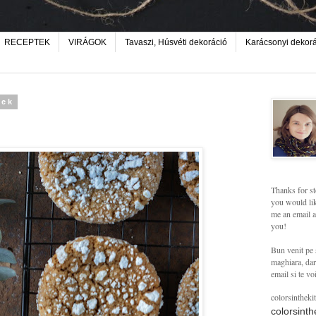
RECEPTEK
VIRÁGOK
Tavaszi, Húsvéti dekoráció
Karácsonyi dekor
tek
Thanks for st
you would lik
me an email a
you!
Bun venit pe 
maghiara, dar 
email si te vo
colorsintheki
colorsint