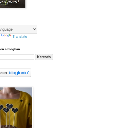
y
Translate
ben a blogban