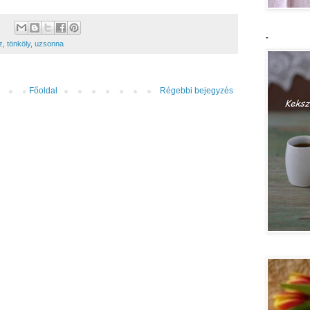
-
z
,
tönköly
,
uzsonna
Főoldal
Régebbi bejegyzés