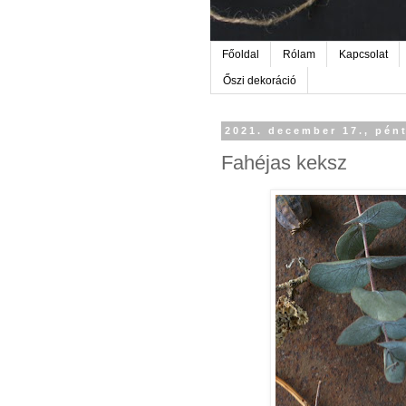
Főoldal
Rólam
Kapcsolat
Őszi dekoráció
2021. december 17., pén
Fahéjas keksz