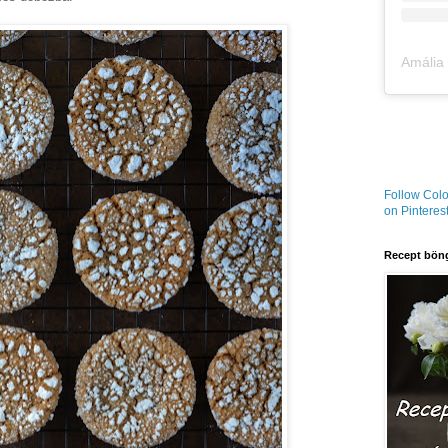
Follow Colo
on Pinterest
Recept böng