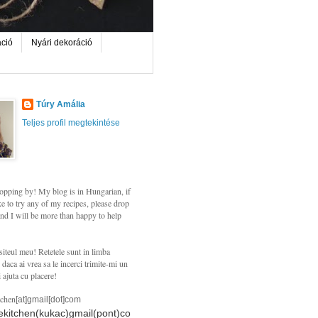
áció
Nyári dekoráció
Túry Amália
Teljes profil megtekintése
opping by! My blog is in Hungarian, if
e to try any of my recipes, please drop
nd I will be more than happy to help
siteul meu! Retetele sunt in limba
daca ai vrea sa le incerci trimite-mi un
i ajuta cu placere!
tchen
[at]gmail[dot]com
hekitchen(kukac)gmail(pont)co