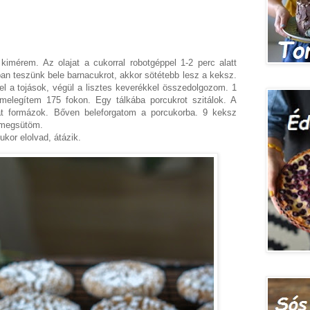
kimérem. Az olajat a cukorral robotgéppel 1-2 perc alatt
n teszünk bele barnacukrot, akkor sötétebb lesz a keksz.
l a tojások, végül a lisztes keverékkel összedolgozom. 1
melegítem 175 fokon. Egy tálkába porcukrot szitálok. A
t formázok. Bőven beleforgatom a porcukorba. 9 keksz
t megsütöm.
ukor elolvad, átázik.