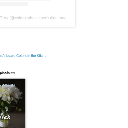
Amália Túry (@colorsinthekitchen) által megosztott bejegyzés
rs's board Colors in the Kitchen
.
észés itt: