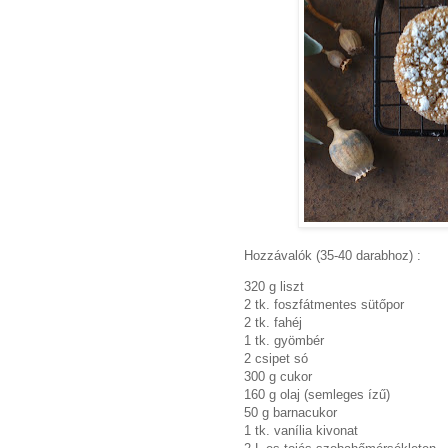
Hozzávalók (35-40 darabhoz) :
320 g liszt
2 tk. foszfátmentes sütőpor
2 tk. fahéj
1 tk. gyömbér
2 csipet só
300 g cukor
160 g olaj (semleges ízű)
50 g barnacukor
1 tk. vanília kivonat