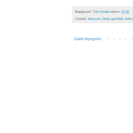
Bejegyezte:
Túry Amália
dátum:
22:30
Címkék:
desszert
,
fahéj
,
gyömbér
,
keks
Újabb bejegyzés