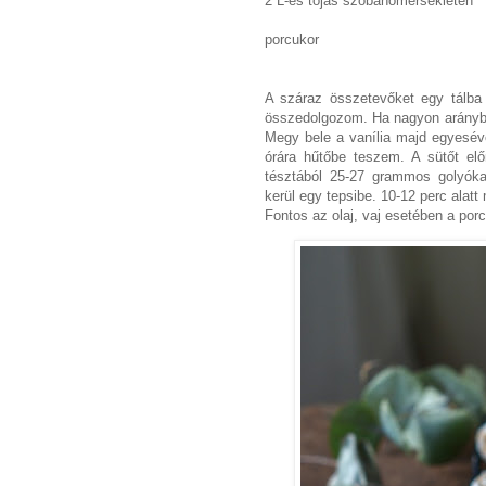
2 L-es tojás szobahőmérsékleten
porcukor
A száraz összetevőket egy tálba 
összedolgozom. Ha nagyon arányba
Megy bele a vanília majd egyeséve
órára hűtőbe teszem. A sütőt elő
tésztából 25-27 grammos golyóka
kerül egy tepsibe. 10-12 perc alat
Fontos az olaj, vaj esetében a porc