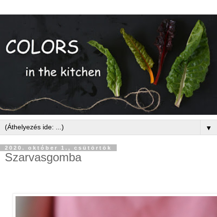
▼
2020. október 1., csütörtök
Szarvasgomba