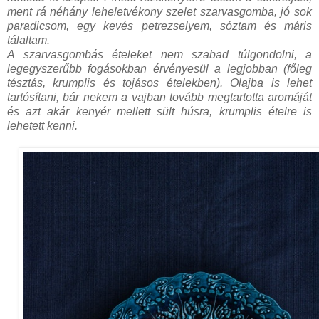
ment rá néhány leheletvékony szelet szarvasgomba, jó sok
paradicsom, egy kevés petrezselyem, sóztam és máris
tálaltam.
A szarvasgombás ételeket nem szabad túlgondolni, a
legegyszerűbb fogásokban érvényesül a legjobban (főleg
tésztás, krumplis és tojásos ételekben). Olajba is lehet
tartósítani, bár nekem a vajban tovább megtartotta aromáját
és azt akár kenyér mellett sült húsra, krumplis
ételre is
lehetett kenni.