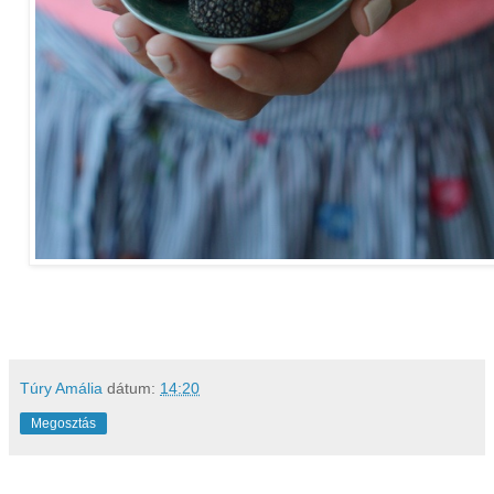
Túry Amália
dátum:
14:20
Megosztás