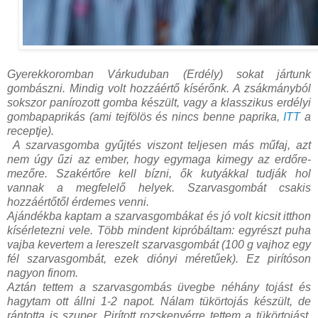
Gyerekkoromban Várkuduban (Erdély) sokat jártunk
gombászni. Mindig volt hozzáértő kísérőnk. A zsákmányból
sokszor panírozott gomba készült, vagy a klasszikus erdélyi
gombapaprikás (ami tejfölös és nincs benne paprika,
ITT
a
receptje).
A szarvasgomba gyűjtés viszont teljesen más műfaj, azt
nem úgy űzi az ember, hogy egymaga kimegy az erdőre-
mezőre. Szakértőre kell bízni, ők kutyákkal tudják hol
vannak a megfelelő helyek. Szarvasgombát csakis
hozzáértőtől érdemes venni.
Ajándékba kaptam a szarvasgombákat és jó volt kicsit itthon
kísérletezni vele. Több mindent kipróbáltam: egyrészt puha
vajba kevertem a lereszelt szarvasgombát (100 g vajhoz egy
fél szarvasgombát, ezek diónyi méretűek). Ez pirítóson
nagyon finom.
Aztán tettem a szarvasgombás üvegbe néhány tojást és
hagytam ott állni 1-2 napot. Nálam tükörtojás készült, de
rántotta is szuper
. Pirított rozskenyérre tettem a tükörtojást,