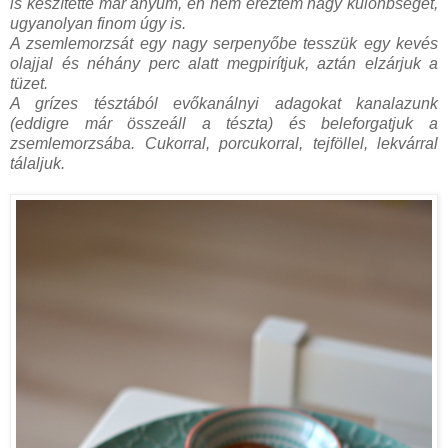
is készítette már anyum, én nem éreztem nagy különbséget,
ugyanolyan finom úgy is.
A zsemlemorzsát egy nagy serpenyőbe tesszük egy kevés
olajjal és néhány perc alatt megpirítjuk, aztán elzárjuk a
tüzet.
A grízes tésztából evőkanálnyi adagokat kanalazunk
(eddigre már összeáll a tészta) és beleforgatjuk a
zsemlemorzsába. Cukorral, porcukorral, tejföllel, lekvárral
tálaljuk.