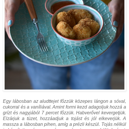
Egy lábosban az aludttejet főzzük közepes lángon a sóval,
cukorral és a vaníliával. Amint forrni kezd adagoljuk hozzá a
grízt és nagyjából 7 percet főzzük. Habverővel kevergetjük.
Elzárjuk a tüzet, hozzáadjuk a tojást és jól elkeverjük. A
massza a lábosban pihen, amíg a prézli készül. Tojás nélkül