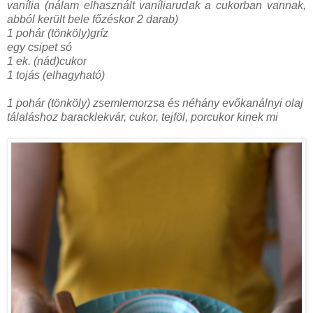
vanília (nálam elhasznált vaníliarudak a cukorban vannak,
abból került bele főzéskor 2 darab)
1 pohár (tönköly)gríz
egy csipet só
1 ek. (nád)cukor
1 tojás (elhagyható)
1 pohár (tönköly) zsemlemorzsa és néhány evőkanálnyi olaj
tálaláshoz baracklekvár, cukor, tejföl, porcukor kinek mi