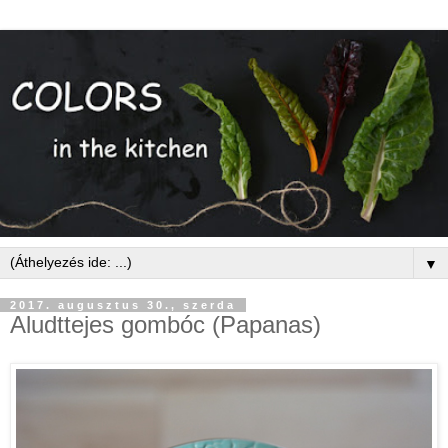
▼
2017. augusztus 30., szerda
Aludttejes gombóc (Papanas)