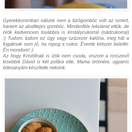
Gyerekkoromban nálunk nem a túrógombóc volt az ismert,
hanem az aludttejes gombóc. Mindenféle lekvárral ettük, de
örök kedvencem továbbra is kristálycukorral (nádcukorral)
:)
Tudom, tudom ez úgy vagy százezer kalória, meg hát a
fogaknak sem jó, ha ropog a cukor. Évente kétszer belefér.
Én mondom! :)
Az hogy Kristófnak is ízlik nem csoda, viszont a rosszevő
kisebbik Dávid is két pofára ette. Mama örömére, ugyanis
édesanyám készítette nekünk.