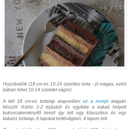
Hozzávalók (18 cm-es 10-14 szeeltes torta - jó magas, ezért
bátran lehet 10-14 szeletet vágni):
A két 18 cm-es tortalap alapvetően
ez a recept
alapján
készült. Külön 2-2 tojásból és egyikbe a kakaó helyett
kukoricakeményítő került így lett egy klasszikus és egy
kakaós tortalap. A lapokat kettévágtam, 4 lapom lett.