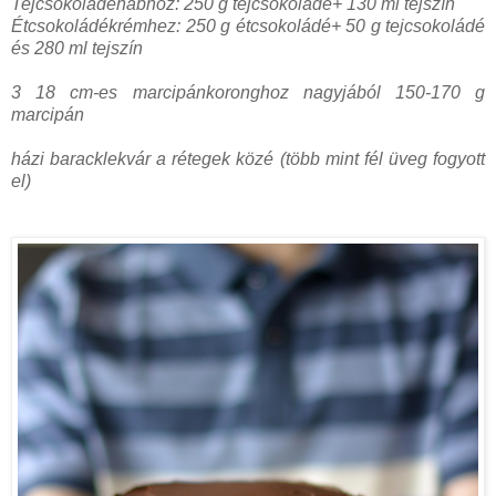
Tejcsokoládéhabhoz: 250 g tejcsokoládé+ 130 ml tejszín
Étcsokoládékrémhez: 250 g étcsokoládé+ 50 g tejcsokoládé
és 280 ml tejszín
3 18 cm-es marcipánkoronghoz nagyjából 150-170 g
marcipán
házi baracklekvár a rétegek közé (több mint fél üveg fogyott
el)