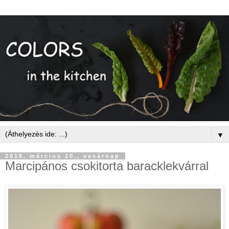
▼
2016. március 20., vasárnap
Marcipános csokitorta baracklekvárral