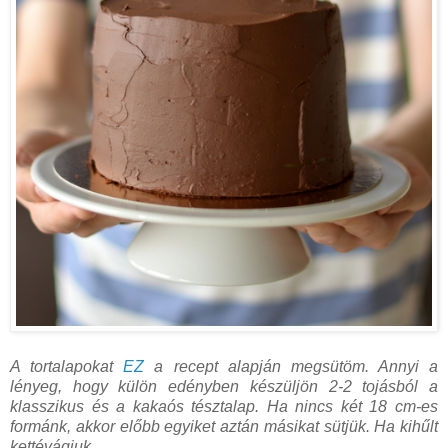
A tortalapokat
EZ
a recept alapján megsütöm. Annyi a
lényeg, hogy külön edényben készüljön 2-2 tojásból a
klasszikus és a kakaós tésztalap. Ha nincs két 18 cm-es
formánk, akkor előbb egyiket aztán másikat sütjük. Ha kihűlt
kettévágjuk.