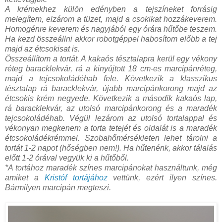
A krémekhez külön edényben a tejszíneket forrásig
melegítem, elzárom a tüzet, majd a csokikat hozzákeverem.
Homogénre keverem és nagyjából egy órára hűtőbe teszem.
Ha kezd összeállni akkor robotgéppel habosítom előbb a tej
majd az étcsokisat is.
Összeállítom a tortát. A kakaós tésztalapra kerül egy vékony
réteg baracklekvár, rá a kinyújtott 18 cm-es marcipánréteg,
majd a tejcsokoládéhab fele. Következik a klasszikus
tésztalap rá baracklekvár, újabb marcipánkorong majd az
étcsokis krém negyede. Következik a második kakaós lap,
rá baracklekvár, az utolsó marcipánkorong és a maradék
tejcsokoládéhab. Végül lezárom az utolsó tortalappal és
vékonyan megkenem a torta tetejét és oldalát is a maradék
étcsokoládékrémmel. Szobahőmérsékleten lehet tárolni a
tortát 1-2 napot (hőségben nem!). Ha hűtenénk, akkor tálalás
előtt 1-2 órával vegyük ki a hűtőből.
*A tortához maradék színes marcipánokat használtunk, még
amiket a
Kristóf tortájához
vettünk, ezért ilyen színes.
Bármilyen marcipán megteszi.