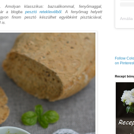
 Amolyan klasszikus: bazsalikommal, fenyőmaggal,
már a blogba
pesztó reteklevélből
. A fenyőmag helyett
gyon finom pesztó készülhet egyébként pisztáciával,
 is.
Follow Colo
on Pinterest
Recept böng