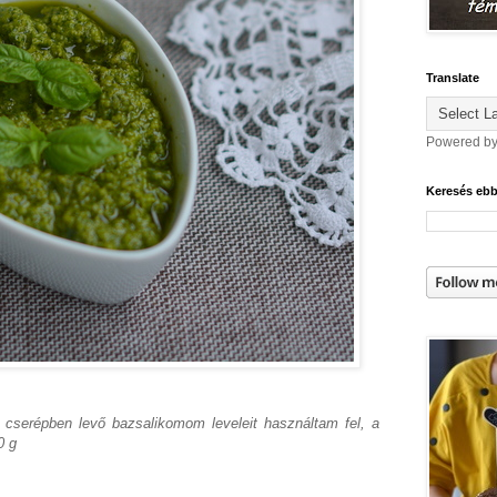
Translate
Powered b
Keresés eb
cserépben levő bazsalikomom leveleit használtam fel, a
0 g