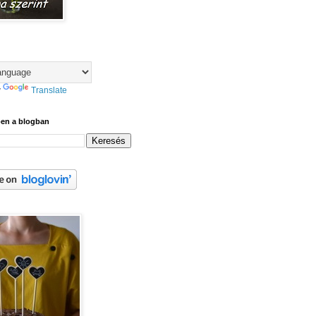
y
Translate
ben a blogban