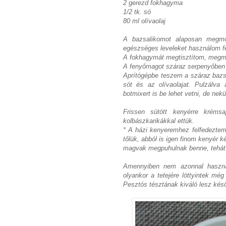
2 gerezd fokhagyma
1/2 tk. só
80 ml olívaolaj
A bazsalikomot alaposan megmo
egészséges leveleket használom fe
A fokhagymát megtisztítom, meg
A fenyőmagot száraz serpenyőben 
Aprítógépbe teszem a száraz bazsal
sót és az olívaolajat. Pulzálva
botmixert is be lehet vetni, de nek
Frissen sütött kenyérre kréms
kolbászkarikákkal ettük.
* A házi kenyeremhez felfedezte
tőlük, abból is igen finom kenyér 
magvak megpuhulnak benne, tehát 
Amennyiben nem azonnal haszná
olyankor a tetejére löttyintek mé
Pesztós tésztának kiváló lesz kés