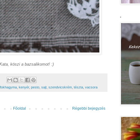
-
 Kata, köszi a bazsalikomot! :)
fokhagyma
,
kenyér
,
pesto
,
sajt
,
szendvicskrém
,
tészta
,
vacsora
Főoldal
Régebbi bejegyzés