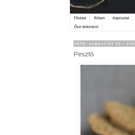
Főoldal
Rólam
Kapcsolat
Őszi dekoráció
2014. augusztus 21., cs
Pesztó