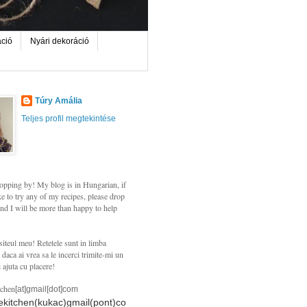
áció
Nyári dekoráció
Túry Amália
Teljes profil megtekintése
opping by! My blog is in Hungarian, if
e to try any of my recipes, please drop
nd I will be more than happy to help
siteul meu! Retetele sunt in limba
daca ai vrea sa le incerci trimite-mi un
i ajuta cu placere!
tchen
[at]gmail[dot]com
hekitchen(kukac)gmail(pont)co