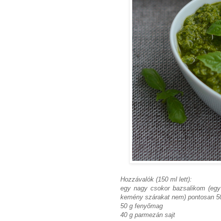
Hozzávalók (150 ml lett):
egy nagy csokor bazsalikom (egy 
kemény szárakat nem) pontosan 5
50 g fenyőmag
40 g parmezán sajt