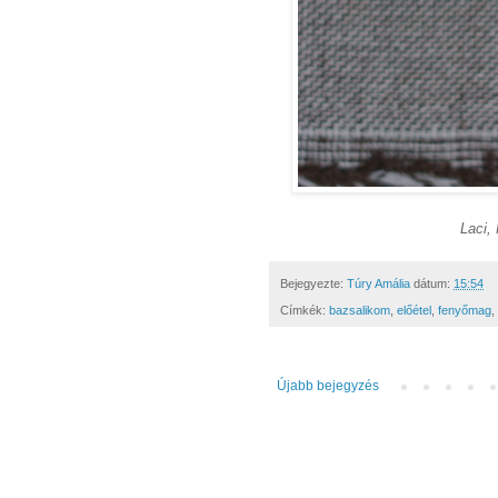
Laci,
Bejegyezte:
Túry Amália
dátum:
15:54
Címkék:
bazsalikom
,
előétel
,
fenyőmag
,
Újabb bejegyzés