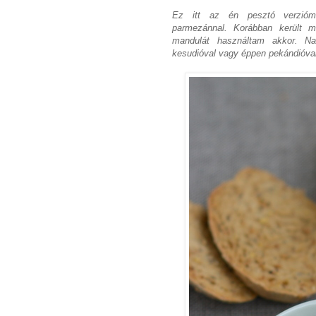
Ez itt az én pesztó verzióm.
parmezánnal. Korábban került 
mandulát használtam akkor. Na
kesudióval vagy éppen pekándióval