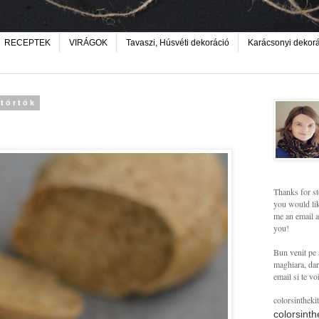
RECEPTEK
VIRÁGOK
Tavaszi, Húsvéti dekoráció
Karácsonyi dekor
ütörtök
Thanks for st
you would lik
me an email a
you!
Bun venit pe 
maghiara, dar 
email si te vo
colorsintheki
colorsint