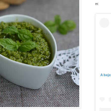
m
A bej