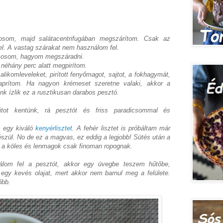
som, majd salátacentrifugában megszárítom. Csak az
l. A vastag szárakat nem használom fel.
mosom, hagyom megszáradni.
néhány perc alatt megpirítom.
ikomleveleket, pirított fenyőmagot, sajtot, a fokhagymát,
 aprítom. Ha nagyon krémeset szeretne valaki, akkor a
ünk ízlik ez a rusztikusan darabos pesztó.
ajtot kentünk, rá pesztót és friss paradicsommal és
m egy kiváló
kenyérlisztet
. A fehér lisztet is próbáltam már
készül. No de ez a magvas, ez eddig a legjobb! Sütés után a
a köles és lenmagok csak finoman ropognak.
lom fel a pesztót, akkor egy üvegbe teszem hűtőbe,
g egy kevés olajat, mert akkor nem barnul meg a felülete.
őbb.