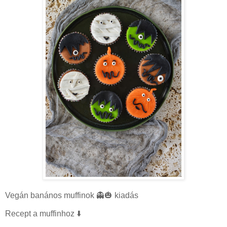
Vegán banános muffinok 👻🎃 kiadás
Recept a muffinhoz ⬇️