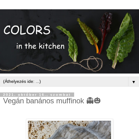
▼
2021. október 16., szombat
Vegán banános muffinok 👻🎃