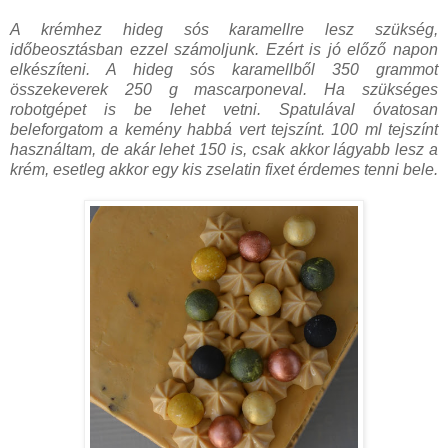
A krémhez hideg sós karamellre lesz szükség,
időbeosztásban ezzel számoljunk. Ezért is jó előző napon
elkészíteni. A hideg sós karamellből 350 grammot
összekeverek 250 g mascarponeval. Ha szükséges
robotgépet is be lehet vetni. Spatulával óvatosan
beleforgatom a kemény habbá vert tejszínt. 100 ml tejszínt
használtam, de akár lehet 150 is, csak akkor lágyabb lesz a
krém, esetleg akkor egy kis zselatin fixet érdemes tenni bele.