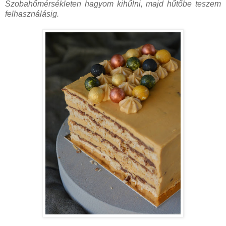
Szobahőmérsékleten hagyom kihűlni, majd hűtőbe teszem
felhasználásig.