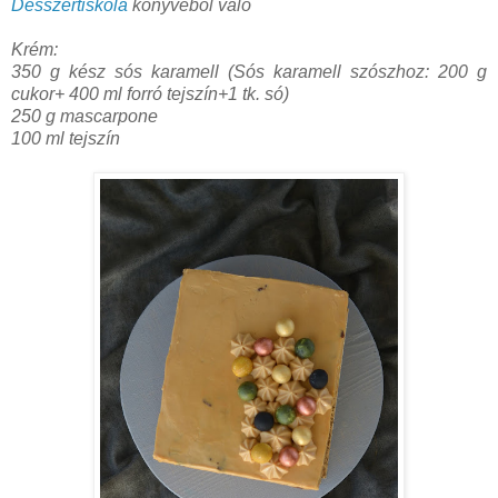
Desszertiskola
könyvéből való
Krém:
350 g kész sós karamell (
Sós karamell szószhoz: 200 g
cukor+ 400 ml forró tejszín+1 tk. só)
250 g mascarpone
100 ml tejszín