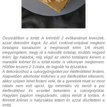
Összeállítom a tortát: A krémből 2 evőkanálnyit kiveszek,
azzal dekorálni fogok. Az alsó csokival-ostyával megkent
tortalapra kanalazom a megmaradt krém 1/4 részét,
elegyengetem, megy rá a második tortalap, további negyed
krém. Így haladok, míg végül az utolsó tortalapra kenem a
maradék krémet és a tortát körbe is vékonyan megkenem.
Hűtőbe teszem 2-3 órára, de legjobb ha éjszakára.
A dekorációhoz a cukorgyöngyöket por ételfestékkel festem.
Alapvetően alkohollal érdemes a por ételfestéket elkeverni,
akkor szépen lehet festeni vele, de a gyerekek miatt ez most
nálam nem volt opció, így minimális víz került a por
ételfestékhez és ecsettel bekentem a cukorgolyókat.
Hagytam papíron megszáradni, utána került a tortára. A
félretett krémet is habzsákba tettem és azzal díszítettem a
tortát.