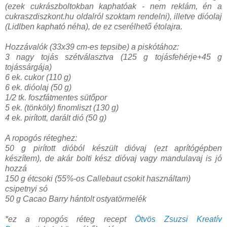
(ezek cukrászboltokban kaphatóak - nem reklám, én a
cukraszdiszkont.hu oldalról szoktam rendelni), illetve dióolaj
(Lidlben kapható néha), de ez cserélhető étolajra.
Hozzávalók (33x39 cm-es tepsibe) a piskótához:
3 nagy tojás szétválasztva (125 g tojásfehérje+45 g
tojássárgája)
6 ek. cukor (110 g)
6 ek. dióolaj (50 g)
1/2 tk. foszfátmentes sütőpor
5 ek. (tönköly) finomliszt (130 g)
4 ek. pirított, darált dió (50 g)
A ropogós réteghez:
50 g pirított dióból készült dióvaj (ezt aprítógépben
készítem), de akár bolti kész dióvaj vagy mandulavaj is jó
hozzá
150 g étcsoki (55%-os Callebaut csokit használtam)
csipetnyi só
50 g Cacao Barry hántolt ostyatörmelék
*ez a ropogós réteg recept
Ötvös Zsuzsi Kreatív