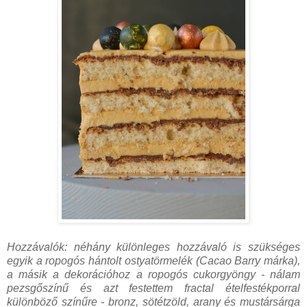
Hozzávalók: néhány különleges hozzávaló is szükséges
egyik a ropogós hántolt ostyatörmelék (Cacao Barry márka),
a másik a dekorációhoz a ropogós cukorgyöngy - nálam
pezsgőszínű és azt festettem fractal ételfestékporral
különböző színűre - bronz, sötétzöld, arany és mustársárga