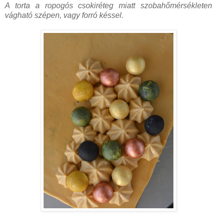
A torta a ropogós csokiréteg miatt szobahőmérsékleten
vágható szépen, vagy forró késsel.