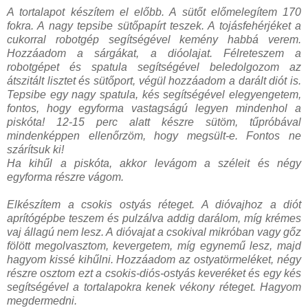
A tortalapot készítem el előbb. A sütőt előmelegítem 170
fokra. A nagy tepsibe sütőpapírt teszek. A tojásfehérjéket a
cukorral robotgép segítségével kemény habbá verem.
Hozzáadom a sárgákat, a dióolajat. Félreteszem a
robotgépet és spatula segítségével beledolgozom az
átszitált lisztet és sütőport, végül hozzáadom a darált diót is.
Tepsibe egy nagy spatula, kés segítségével elegyengetem,
fontos, hogy egyforma vastagságú legyen mindenhol a
piskóta! 12-15 perc alatt készre sütöm, tűpróbával
mindenképpen ellenőrzöm, hogy megsült-e. Fontos ne
szárítsuk ki!
Ha kihűl a piskóta, akkor levágom a széleit és négy
egyforma részre vágom.
Elkészítem a csokis ostyás réteget. A dióvajhoz a diót
aprítógépbe teszem és pulzálva addig darálom, míg krémes
vaj állagú nem lesz. A dióvajat a csokival mikróban vagy gőz
fölött megolvasztom, kevergetem, míg egynemű lesz, majd
hagyom kissé kihűlni. Hozzáadom az ostyatörmeléket, négy
részre osztom ezt a csokis-diós-ostyás keveréket és egy kés
segítségével a tortalapokra kenek vékony réteget. Hagyom
megdermedni.