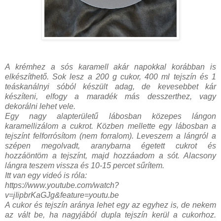
A krémhez a sós karamell akár napokkal korábban is
elkészíthető. Sok lesz a 200 g cukor, 400 ml tejszín és 1
teáskanálnyi sóból készült adag, de kevesebbet kár
készíteni, elfogy a maradék más desszerthez,
vagy
dekorálni lehet vele.
Egy nagy alapterületű lábosban közepes lángon
karamellizálom a cukrot. Közben mellette egy lábosban a
tejszínt felforrósítom (nem forralom). Leveszem a lángról a
szépen megolvadt, aranybarna égetett cukrot és
hozzáöntöm a tejszínt, majd hozzáadom a sót. Alacsony
lángra teszem vissza és 10-15 percet sűrítem.
Itt van egy videó is róla:
https://www.youtube.com/watch?
v=jIipbrKaGJg&feature=youtu.be
A cukor és tejszín aránya lehet egy az egyhez is, de nekem
az vált be, ha nagyjából dupla tejszín kerül a cukorhoz.