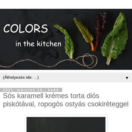
▼
2021. március 16., kedd
Sós karamell krémes torta diós
piskótával, ropogós ostyás csokiréteggel