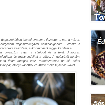
y dagasztótálban összekeverem a liszteket, a sót, a mézet,
obotgépem dagasztókarjával összedolgozom. Lefedve a
vacsorára készítem, akkor mindezt reggel kezdem el.
z olvasztott vajat, a sütőport és a tejet. Alaposan
elegítem és máris indulhat a sütés. A gofrisütőt néhány
rissen finom ropogós lesz, természetesen ha áll, akkor
iruppal, áfonyával ettük és ittunk mellé tejhabos kávét.