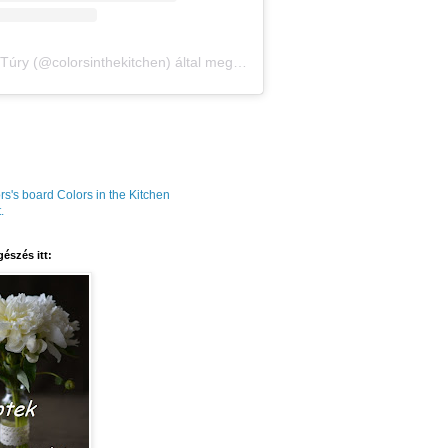
Amália Túry (@colorsinthekitchen) által megosztott bejegyzés
rs's board Colors in the Kitchen
.
észés itt: