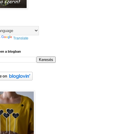
y
Translate
ben a blogban