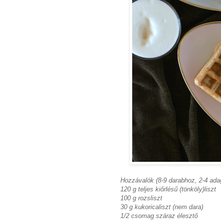
Hozzávalók (8-9 darabhoz, 2-4 ada
120 g teljes kiőrlésű (tönköly)liszt
100 g rozsliszt
30 g kukoricaliszt (nem dara)
1/2 csomag száraz élesztő