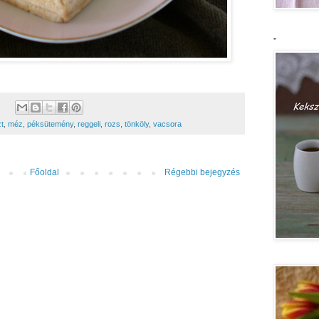
-
zt
,
méz
,
péksütemény
,
reggeli
,
rozs
,
tönköly
,
vacsora
Főoldal
Régebbi bejegyzés