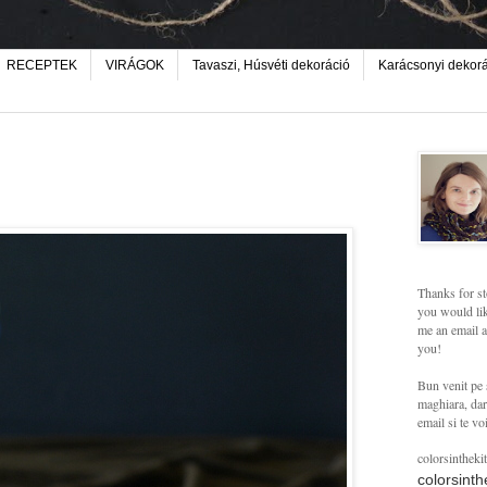
RECEPTEK
VIRÁGOK
Tavaszi, Húsvéti dekoráció
Karácsonyi dekor
Thanks for st
you would lik
me an email a
you!
Bun venit pe 
maghiara, dar 
email si te vo
colorsintheki
colorsint