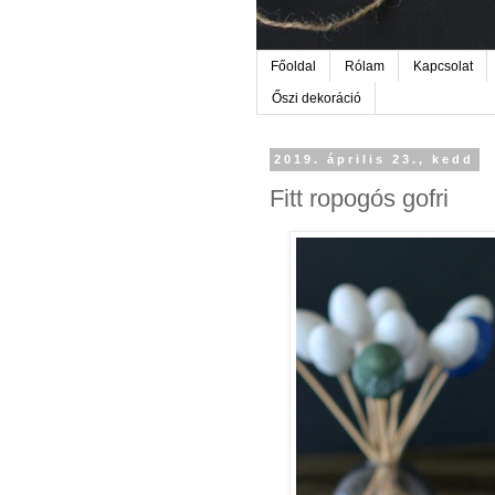
Főoldal
Rólam
Kapcsolat
Őszi dekoráció
2019. április 23., kedd
Fitt ropogós gofri