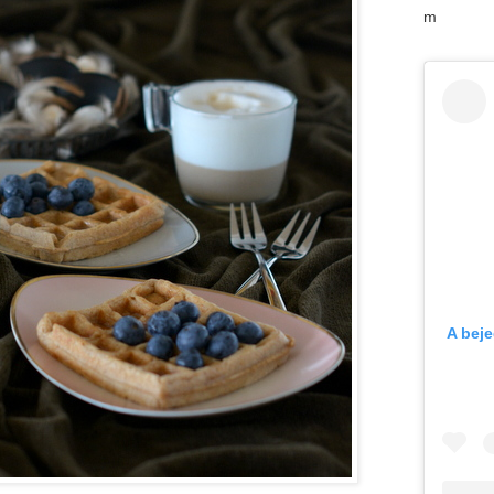
m
A bej