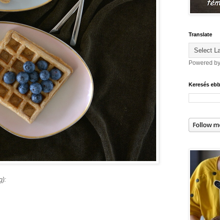
Translate
Powered b
Keresés eb
g):