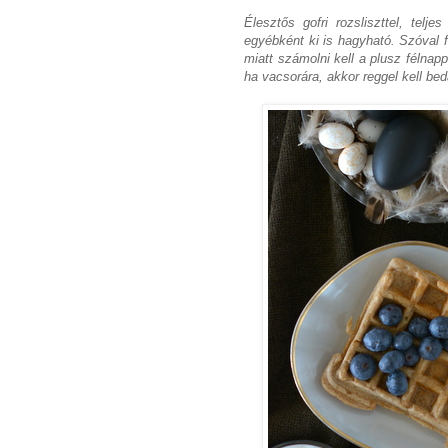
Élesztős gofri rozsliszttel, teljes
egyébként ki is hagyható. Szóval f
miatt számolni kell a plusz félnapp
ha vacsorára, akkor reggel kell be