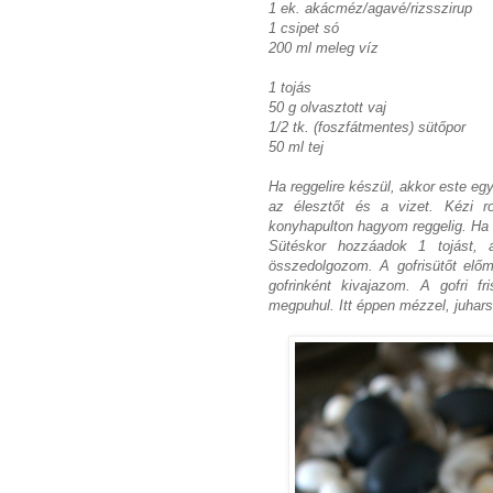
1 ek. akácméz/agavé/rizsszirup
1 csipet só
200 ml meleg víz
1 tojás
50 g olvasztott vaj
1/2 tk. (foszfátmentes) sütőpor
50 ml tej
Ha reggelire készül, akkor este eg
az élesztőt és a vizet. Kézi r
konyhapulton hagyom reggelig. Ha 
Sütéskor hozzáadok 1 tojást, a
összedolgozom. A gofrisütőt előm
gofrinként kivajazom. A gofri f
megpuhul. Itt éppen mézzel, juharsz