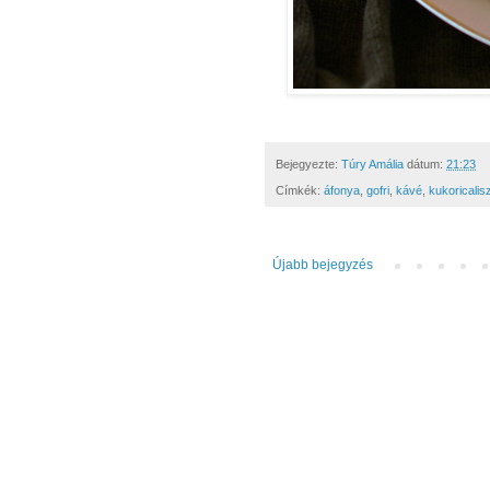
Bejegyezte:
Túry Amália
dátum:
21:23
Címkék:
áfonya
,
gofri
,
kávé
,
kukoricalis
Újabb bejegyzés