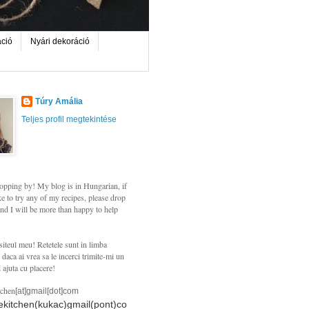
áció
Nyári dekoráció
Túry Amália
Teljes profil megtekintése
opping by! My blog is in Hungarian, if
e to try any of my recipes, please drop
nd I will be more than happy to help
siteul meu! Retetele sunt in limba
daca ai vrea sa le incerci trimite-mi un
i ajuta cu placere!
tchen
[at]gmail[dot]com
hekitchen(kukac)gmail(pont)co