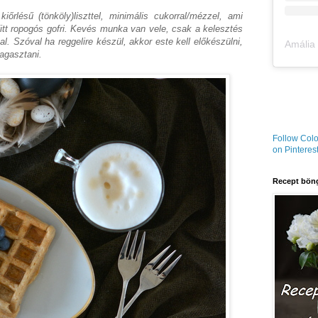
 kiőrlésű (tönköly)liszttel, minimális cukorral/mézzel, ami
itt ropogós gofri. Kevés munka van vele, csak a kelesztés
al. Szóval ha reggelire készül, akkor este kell előkészülni,
dagasztani.
Follow Colo
on Pinterest
Recept böng