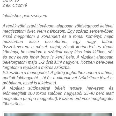
1/2 tk. só
2 ek. citromlé
tálaláshoz petrezselyem
A répák zöld szárát levágom, alaposan zöldségmosó kefével
megtisztítom őket. Nem hámozom. Egy száraz serpenyőben
kissé megpirítom a koriandert és a római köményt, majd
mozsárban kissé összetöröm. Egy nagy tálban
összekeverem a mézet, olajat, zúzott koriandert és római
köményt, hozzáadom a szárított vagy friss kakukkfüvet, sót
és egy kevés fehér bors is kerül bele. A répákat alaposan
beleforgatom majd 1-2 órát állni hagyom. Közben bele-bele
forgatom a répákat a mézes szószba.
Elkészítem a mártogatóst: A görög joghurthoz adom a tahinit,
aprított fokhagymát, sót és a citromlevet (zöldcitrom lével is
próbáltam, azzal is tökéletes).
A répákat sütőpapírral bélelt tepsire helyezem és
előmelegített 200 fokos sütőben nagyjából 35-40 perc alatt
megsütöm (a répa megpuhul). Közben érdemes megforgatni
többször is.