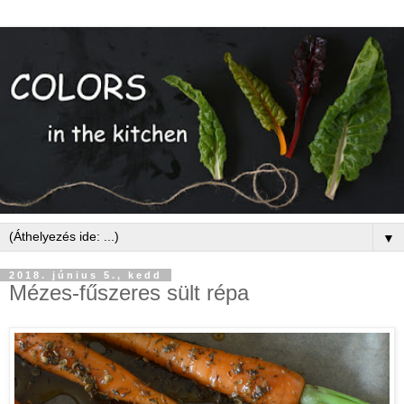
▼
2018. június 5., kedd
Mézes-fűszeres sült répa