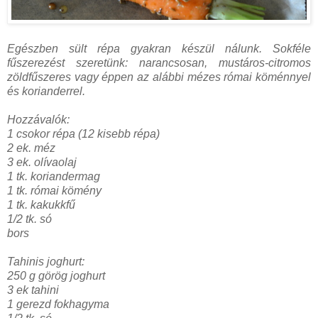
Egészben sült répa gyakran készül nálunk. Sokféle
fűszerezést szeretünk: narancsosan, mustáros-citromos
zöldfűszeres vagy éppen az alábbi mézes római köménnyel
és korianderrel.
Hozzávalók:
1 csokor répa (12 kisebb répa)
2 ek. méz
3 ek. olívaolaj
1 tk. koriandermag
1 tk. római kömény
1 tk. kakukkfű
1/2 tk. só
bors
Tahinis joghurt:
250 g görög joghurt
3 ek tahini
1 gerezd fokhagyma