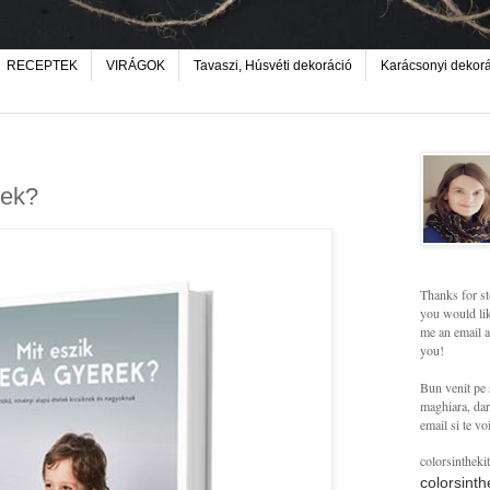
RECEPTEK
VIRÁGOK
Tavaszi, Húsvéti dekoráció
Karácsonyi dekor
rek?
Thanks for st
you would lik
me an email a
you!
Bun venit pe 
maghiara, dar 
email si te vo
colorsintheki
colorsint