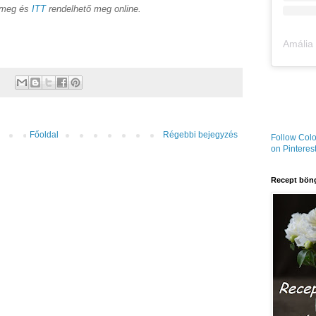
 meg és
ITT
rendelhető meg online.
Főoldal
Régebbi bejegyzés
Follow Colo
on Pinterest
Recept böng