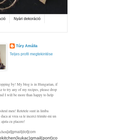
áció
Nyári dekoráció
Túry Amália
Teljes profil megtekintése
opping by! My blog is in Hungarian, if
e to try any of my recipes, please drop
nd I will be more than happy to help
siteul meu! Retetele sunt in limba
daca ai vrea sa le incerci trimite-mi un
i ajuta cu placere!
tchen
[at]gmail[dot]com
hekitchen(kukac)gmail(pont)co