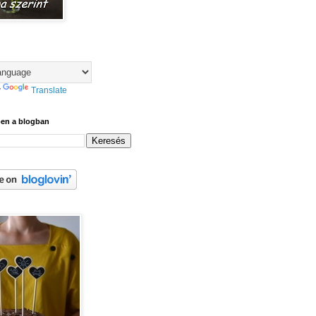
y
Translate
ben a blogban