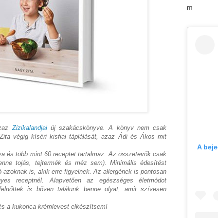
m
azaz
Zizikalandjai
új szakácskönyve. A könyv nem csak
ita végig kíséri
kisfiai táplálását, azaz Ádi és Ákos mit
A bej
va és több mint 60 receptet tartalmaz. Az összetevők csak
enne tojás, tejtermék és méz sem). Minimális édesítést
ó azoknak is, akik erre figyelnek. Az allergének is pontosan
yes receptnél. Alapvetően az egészséges életmódot
felnőttek is bőven találunk benne olyat, amit szívesen
 és a kukorica krémlevest elkészítsem!