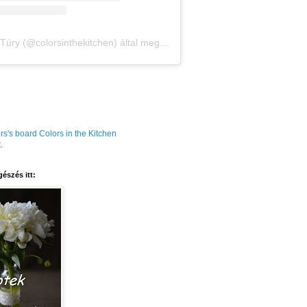
Amália Túry (@colorsinthekitchen) által megosztott bejegyzés
rs's board Colors in the Kitchen
.
észés itt: