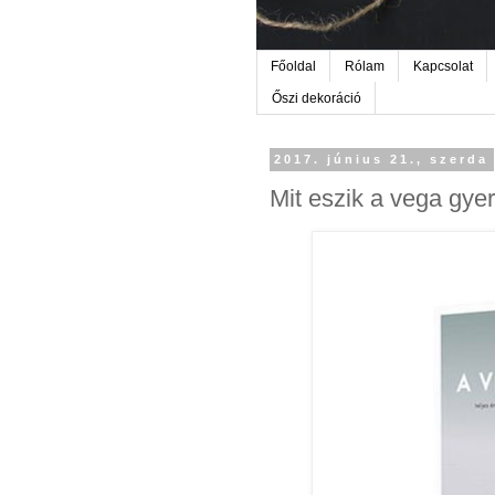
Főoldal
Rólam
Kapcsolat
Őszi dekoráció
2017. június 21., szerda
Mit eszik a vega gye