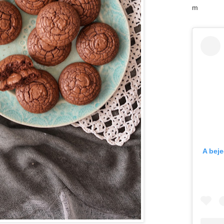
m
A bej