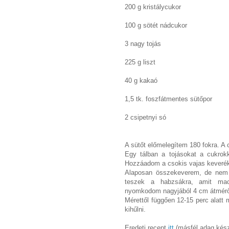
200 g kristálycukor
100 g sötét nádcukor
3 nagy tojás
225 g liszt
40 g kakaó
1,5 tk. foszfátmentes sütőpor
2 csipetnyi só
A sütőt előmelegítem 180 fokra. A
Egy tálban a tojásokat a cukrokk
Hozzáadom a csokis vajas keveréke
Alaposan összekeverem, de nem 
teszek a habzsákra, amit maca
nyomkodom nagyjából 4 cm átmérő
Mérettől függően 12-15 perc alat
kihűlni.
Eredeti recept
itt
(másfél adag kész