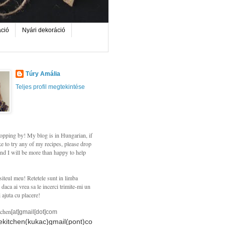
áció
Nyári dekoráció
Túry Amália
Teljes profil megtekintése
opping by! My blog is in Hungarian, if
e to try any of my recipes, please drop
nd I will be more than happy to help
siteul meu! Retetele sunt in limba
daca ai vrea sa le incerci trimite-mi un
i ajuta cu placere!
tchen
[at]gmail[dot]com
hekitchen(kukac)gmail(pont)co