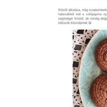
Kristóf alkotása, még szeptember
habzsákból kell a sütőpapírra n
segítséget Kristóf, de mindig dir
kekszek készüljenek 😃