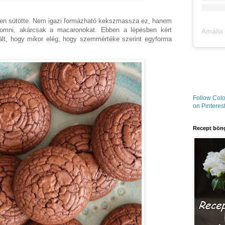
ben sütötte. Nem igazi formázható kekszmassza ez, hanem
yomni, akárcsak a macaronokat. Ebben a lépésben kért
igált, hogy mikor elég, hogy szemmértéke szerint egyforma
Follow Colo
on Pinterest
Recept böng