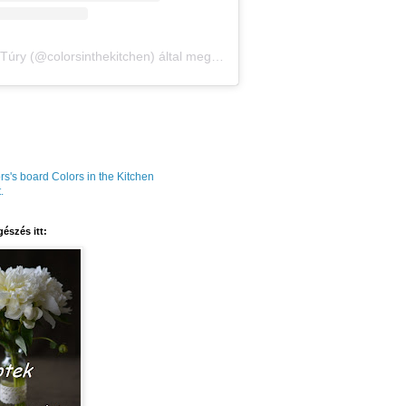
Amália Túry (@colorsinthekitchen) által megosztott bejegyzés
rs's board Colors in the Kitchen
.
észés itt: