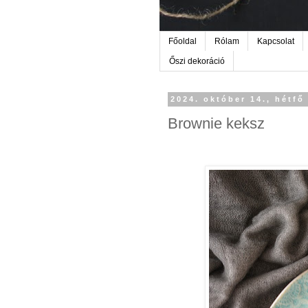
Főoldal
Rólam
Kapcsolat
Őszi dekoráció
2024. október 14., hétfő
Brownie keksz