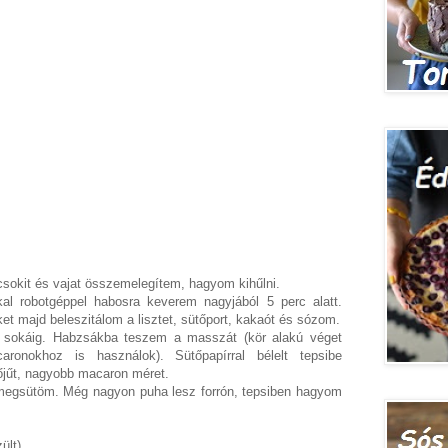
 csokit és vajat összemelegítem, hagyom kihűlni.
al robotgéppel habosra keverem nagyjából 5 perc alatt.
t majd beleszitálom a lisztet, sütőport, kakaót és sózom.
sokáig. Habzsákba teszem a masszát (kör alakú véget
ronokhoz is használok). Sütőpapírral bélelt tepsibe
jűt, nagyobb macaron méret.
t megsütöm. Még nagyon puha lesz forrón, tepsiben hagyom
ült)