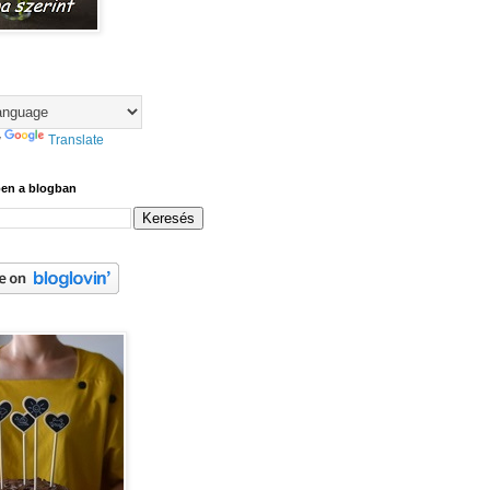
y
Translate
ben a blogban