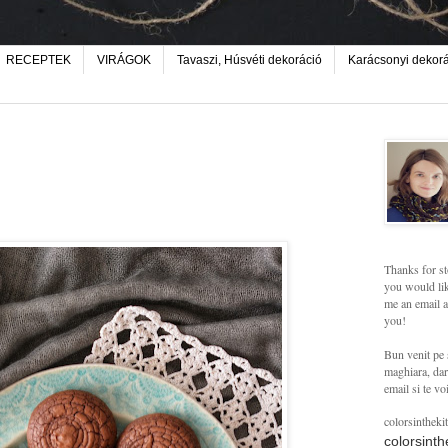
RECEPTEK
VIRÁGOK
Tavaszi, Húsvéti dekoráció
Karácsonyi dekor
Thanks for st
you would lik
me an email a
you!
Bun venit pe 
maghiara, dar 
email si te vo
colorsintheki
colorsint