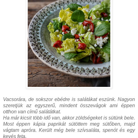
Vacsorára, de sokszor ebédre is salátákat eszünk. Nagyon
szeretjük az egyszerű, mindent összevágok ami éppen
otthon van című salátátkat.
Ha már kicsit több idő van, akkor zöldségeket is sütünk bele.
Most éppen kápia paprikát sütöttem meg sütőben, majd
vágtam apróra. Került még bele szívsaláta, spenót és egy
kevés feta.