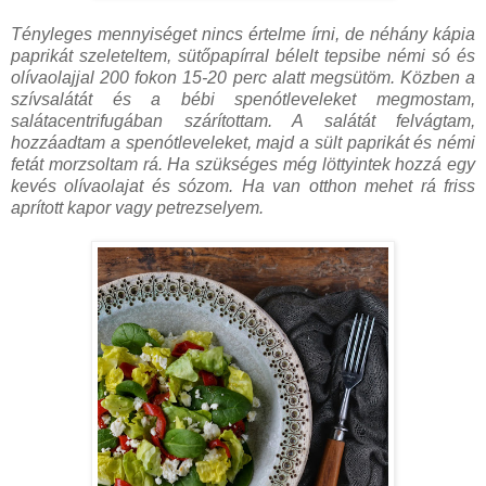
Tényleges mennyiséget nincs értelme írni, de néhány kápia
paprikát szeleteltem, sütőpapírral bélelt tepsibe némi só és
olívaolajjal 200 fokon 15-20 perc alatt megsütöm. Közben a
szívsalátát és a bébi spenótleveleket megmostam,
salátacentrifugában szárítottam. A salátát felvágtam,
hozzáadtam a spenótleveleket, majd a sült paprikát és némi
fetát morzsoltam rá. Ha szükséges még löttyintek hozzá egy
kevés olívaolajat és sózom. Ha van otthon mehet rá friss
aprított kapor vagy petrezselyem.