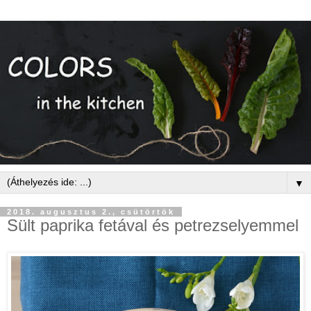
▼
2018. augusztus 2., csütörtök
Sült paprika fetával és petrezselyemmel