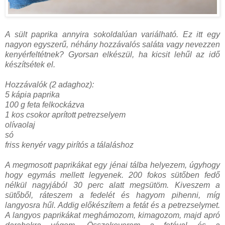
A sült paprika annyira sokoldalúan variálható. Ez itt egy
nagyon egyszerű, néhány hozzávalós saláta vagy nevezzen
kenyérfeltétnek? Gyorsan elkészül, ha kicsit lehűl az idő
készítsétek el.
Hozzávalók (2 adaghoz):
5 kápia paprika
100 g feta felkockázva
1 kos csokor aprított petrezselyem
olívaolaj
só
friss kenyér vagy pirítós a tálaláshoz
A megmosott paprikákat egy jénai tálba helyezem, úgyhogy
hogy egymás mellett legyenek. 200 fokos sütőben fedő
nélkül nagyjából 30 perc alatt megsütöm. Kiveszem a
sütőből, ráteszem a fedelét és hagyom pihenni, míg
langyosra hűl. Addig előkészítem a fetát és a petrezselymet.
A langyos paprikákat meghámozom, kimagozom, majd apró