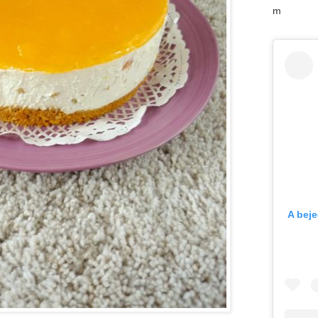
m
A bej