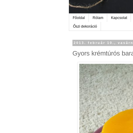
Főoldal
Rólam
Kapcsolat
Őszi dekoráció
2013. február 10., vasár
Gyors krémtúrós bara