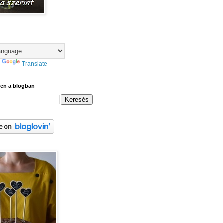
y
Translate
ben a blogban