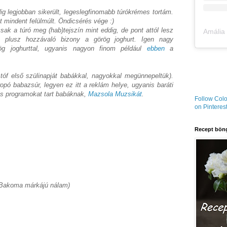
ig legjobban sikerült, legeslegfinomabb túrókrémes tortám.
t mindent felülmúlt. Öndicsérés vége :)
ak a túró meg (hab)tejszín mint eddig, de pont attól lesz
plusz hozzávaló bizony a görög joghurt. Igen nagy
g joghurttal, ugyanis nagyon finom például
ebben
a
stóf első szülinapját babákkal, nagyokkal megünnepeltük).
opó babazsúr, legyen ez itt a reklám helye, ugyanis baráti
is programokat tart babáknak,
Mazsola Muzsikát
.
Follow Colo
on Pinterest
Recept böng
z Bakoma márkájú nálam)