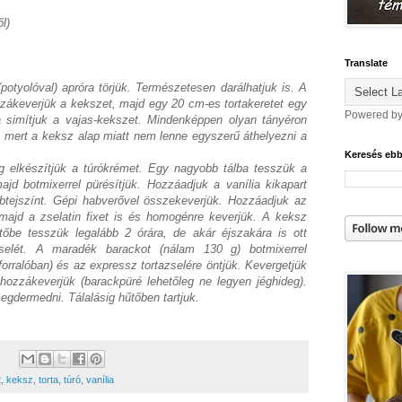
l)
Translate
otyolóval) apróra törjük. Természetesen darálhatjuk is. A
zákeverjük a kekszet, majd egy 20 cm-es tortakeretet egy
Powered b
a simítjuk a vajas-kekszet. Mindenképpen olyan tányéron
k, mert a keksz alap miatt nem lenne egyszerű áthelyezni a
Keresés eb
 elkészítjük a túrókrémet. Egy nagyobb tálba tesszük a
majd botmixerrel pürésítjük. Hozzáadjuk a vanília kikapart
btejszínt. Gépi habverővel összekeverjük. Hozzáadjuk az
majd a zselatin fixet is és homogénre keverjük. A keksz
űtőbe tesszük legalább 2 órára, de akár éjszakára is ott
selét. A maradék barackot (nálam 130 g) botmixerrel
ízforralóban) és az expressz tortazselére öntjük. Kevergetjük
 hozzákeverjük (barackpüré lehetőleg ne legyen jéghideg).
megdermedni. Tálalásig hűtőben tartjuk.
t
,
keksz
,
torta
,
túró
,
vanília