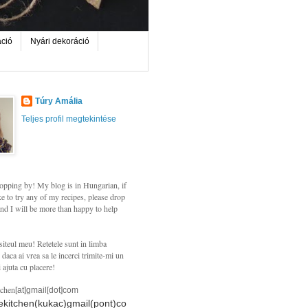
áció
Nyári dekoráció
Túry Amália
Teljes profil megtekintése
opping by! My blog is in Hungarian, if
e to try any of my recipes, please drop
nd I will be more than happy to help
siteul meu! Retetele sunt in limba
daca ai vrea sa le incerci trimite-mi un
i ajuta cu placere!
tchen
[at]gmail[dot]com
hekitchen(kukac)gmail(pont)co