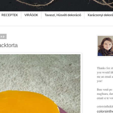
RECEPTEK
VIRÁGOK
Tavaszi, Húsvéti dekoráció
Karácsonyi dekor
nap
cktorta
Thanks for st
you would lik
me an email a
you!
Bun venit pe 
maghiara, dar 
email si te vo
colorsintheki
colorsint