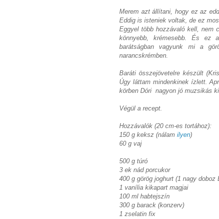
Merem azt állítani, hogy ez az edd
Eddig is isteniek voltak, de ez mos
Eggyel több hozzávaló kell, nem cs
könnyebb, krémesebb. És ez a 
barátságban vagyunk mi a görö
narancskrémben.
Baráti összejövetelre készült (Kri
Úgy láttam mindenkinek ízlett. Apr
körben Dóri
nagyon jó muzsikás k
Végül a recept.
Hozzávalók (20 cm-es tortához):
150 g keksz (nálam
ilyen
)
60 g vaj
500 g túró
3 ek nád porcukor
400 g görög joghurt (1 nagy dobo
1 vanília kikapart magjai
100 ml habtejszín
300 g barack (konzerv)
1 zselatin fix