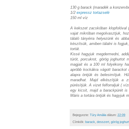
130 g barack (maradék a konzervbő
1/2
expressz tortazselé
150 ml víz
A kekszet zacskóban klopfolóval (p
vajat mikróban megolvasztjuk, hoz
tálaló tányérra helyezünk és abb
készítsük, amiben tálalni is fogju
tortát.
Kissé hagyjuk megdermedni, addig
túrót, porcukrot, görög joghurtot 
magjait és a 100 ml folyékony ha
apróbb kockákra vágott barackot 
alapra öntjük és belesimítjuk. H
maradhat. Majd elkészítjük a z
pürésítjük. A vizet felforraljuk ( v
egy kicsit, majd a barackpürét is
Máris a tortára öntjük és hagyjuk 
Bejegyezte:
Túry Amália
dátum:
22:09
Címkék:
barack
,
desszert
,
görög joghur