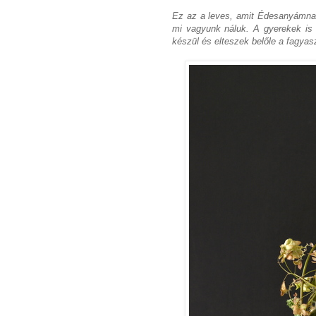
Ez az a leves, amit Édesanyámnak
mi vagyunk náluk. A gyerekek is 
készül és elteszek belőle a fagyas