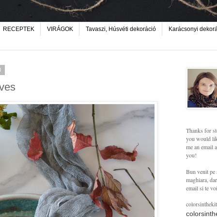
RECEPTEK
VIRÁGOK
Tavaszi, Húsvéti dekoráció
Karácsonyi dekor
d
ves
Thanks for st
you would lik
me an email a
you!
Bun venit pe 
maghiara, dar 
email si te vo
colorsintheki
colorsint