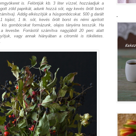
emgyökeret is. Felöntjük kb. 3 liter vízzel, hozzáadjuk a
gott zöld paprikát, adunk hozzá sót, egy kevés őrölt borst
számítva). Addig elkészítjük a húsgombócokat. 500 g darált
-
 tojást, 1 tk. sót, kevés őrölt borst és némi aprított
l kis gombócokat formázunk, olajos tányérra tesszük. Ha
a levesbe. Forrástól számítva nagyjából 20 perc alatt
nyítjuk, vagy annak hiányában a citromlé is tökéletes.
.