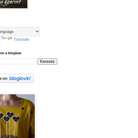
y
Translate
ben a blogban