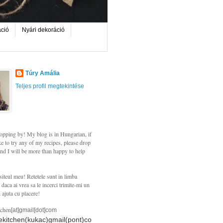
áció
Nyári dekoráció
Túry Amália
Teljes profil megtekintése
opping by! My blog is in Hungarian, if
e to try any of my recipes, please drop
nd I will be more than happy to help
siteul meu! Retetele sunt in limba
daca ai vrea sa le incerci trimite-mi un
i ajuta cu placere!
tchen
[at]gmail[dot]com
hekitchen(kukac)gmail(pont)co