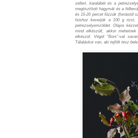
zellert, karalábét és a petrezsely
megtisztított hagymát és a félbevá
és 15-20 percet fűzzük (forrástól 
húshoz keverjük a 100 g rizst, 1
petrezselyemzöldet. Olajos kézze
mind elkészült, akkor mehetnek 
elkészül. Végül "Bors"-val sava
Tálaláskor van, aki tejfölt tesz bele