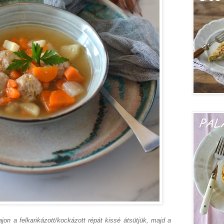
on a felkarikázott/kockázott répát kissé átsütjük, majd a