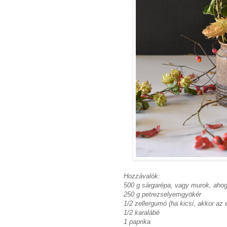
Hozzávalók:
500 g sárgarépa, vagy murok, ahog
250 g petrezselyemgyökér
1/2 zellergumó (ha kicsi, akkor az
1/2 karalábé
1 paprika