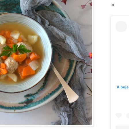
m
A bej