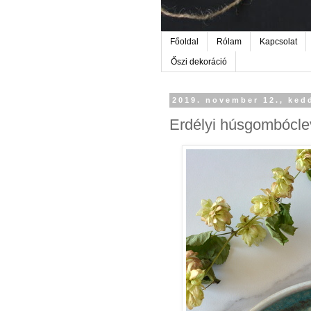
Főoldal
Rólam
Kapcsolat
Őszi dekoráció
2019. november 12., ked
Erdélyi húsgombócle