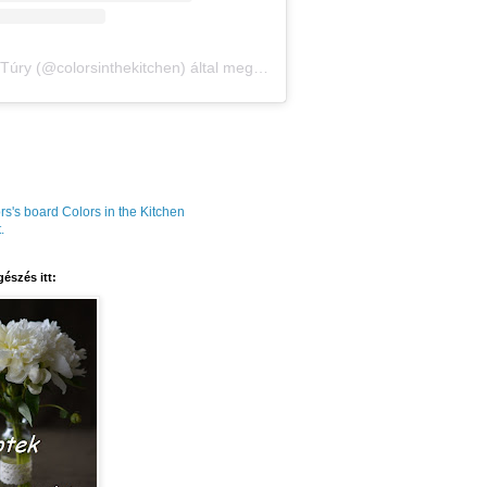
Amália Túry (@colorsinthekitchen) által megosztott bejegyzés
rs's board Colors in the Kitchen
.
észés itt: