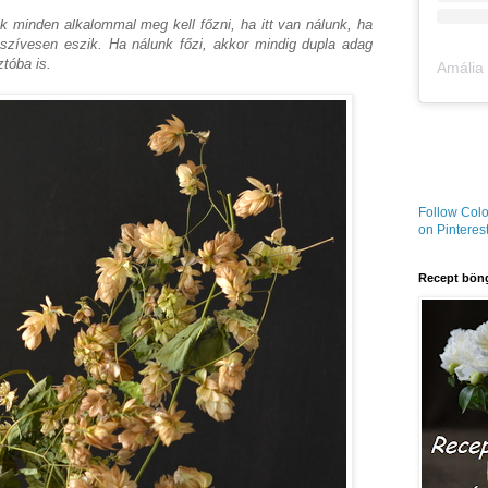
 minden alkalommal meg kell főzni, ha itt van nálunk, ha
szívesen eszik. Ha nálunk főzi, akkor mindig dupla adag
ztóba is.
Follow Colo
on Pinterest
Recept böng