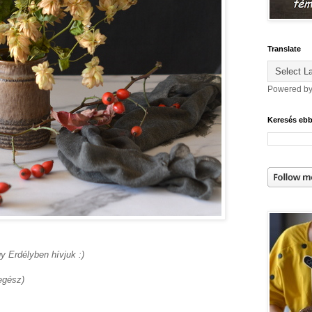
Translate
Powered b
Keresés eb
y Erdélyben hívjuk :)
 egész)