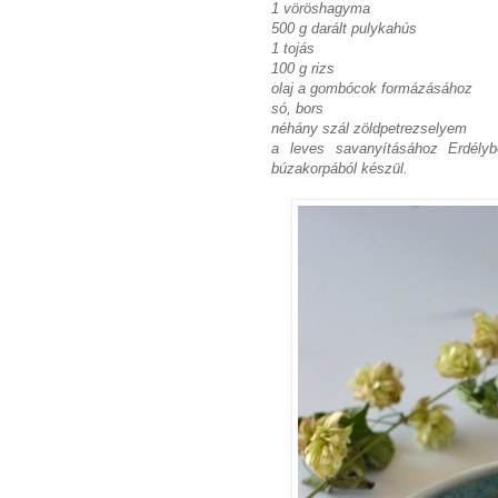
1 vöröshagyma
500 g darált pulykahús
1 tojás
100 g rizs
olaj a gombócok formázásához
só, bors
néhány szál zöldpetrezselyem
a leves savanyításához Erdély
búzakorpából készül.