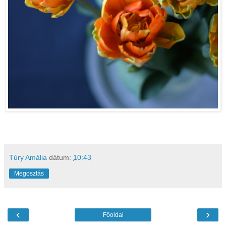
Túry Amália
dátum:
10:43
Megosztás
‹
›
Főoldal