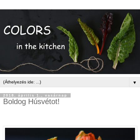
▼
2018. április 1., vasárnap
Boldog Húsvétot!