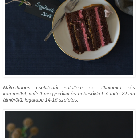
Málnahabos csokitortát sütöttem ez alkalomra sós
karamellel, pirított mogyoróval és habcsókkal. A torta 22 cm
átmérőjű, legalább 14-16 szeletes.