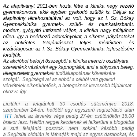
Az alapítványt 2011-ben hozta létre a klinika négy vezető
gyermekorvosa, akik egyben gyakorló szülők is. Céljuk az
alapítvány létrehozatalával az volt, hogy az I. Sz. Bókay
Gyermekklinika gyermek-, szülő- és munkatársbarát,
modern, gyógyító intézetté váljon, a klinika nagy múltjához
hűen. Így a beérkező adományokat, a sikeres pályázatokat
az önkéntes felajánlásokat teljes mértékben és
kizárólagosan az I. Sz. Bókay Gyermekklinika fejlesztésére
fordítják.
Az akcióból befolyt összegből a klinika intenzív osztályára
szeretnénk vásárolni egy kapnográfot, ami a súlyosan beteg,
lélegeztetett gyermek
ek tüdőállapotának követésére
szolgál. Segítségével az ebből
a célból vett gyakori
vérvételek elkerülhetőek, a betegeknek kevesebb fájdalmat
okozva így.
Licitálni a felajánlott 30 csodás süteményre
2018.
szeptember 24-én, hétfőtől
egy egyszerű regisztráció után
ITT
lehet, az árverés vége pedig
27-én csütörtökön 16.00
órakor
lesz. Hétfőn reggel kezdenek el felkerülni a blogokba
a süti felajánló posztok, nem sokkal később pedig
a
Segítsüti
oldalán is láthatják majd az egyes darabokat, és