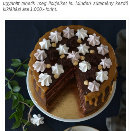
ugyanitt tehetik meg licitjeiket is. Minden sütemény kezdő
kikiáltási ára 1.000.- forint.