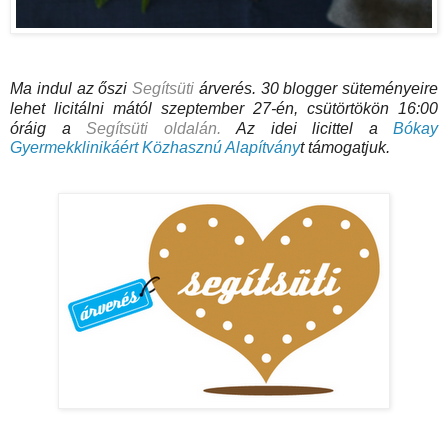
Ma indul az őszi
Segítsüti
árverés.
30 b
logger süteményeire
lehet licitálni mától szeptember 27-én, csütörtökön 16:00
óráig a
Segítsüti oldalán.
Az idei licittel a
Bókay
Gyermekklinikáért Közhasznú Alapítvány
t
támogatjuk.