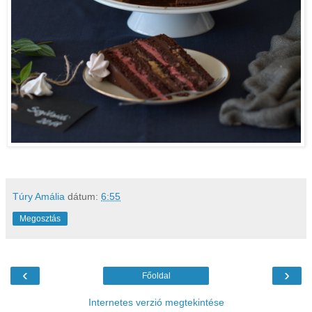
Túry Amália
dátum:
6:55
Megosztás
‹
›
Főoldal
Internetes verzió megtekintése